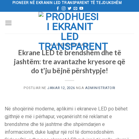
Kalo
PIONEER NË EKRANIN LED TRANSPARENT TË TEJDUKSHËM
tek
përmbajtja
LAJME INDUSTRIALE
Ekrane LED të brendshëm dhe të
jashtëm: tre avantazhe kryesore që
do t'ju bëjnë përshtypje!
POSTUAR NE
JANAR 12, 2026
NGA
ADMINISTRATORI
Në shoqërinë moderne, aplikimi i ekraneve LED po bëhet
gjithnjë e më i përhapur, veçanërisht në reklamat e
brendshme dhe të jashtme dhe shpërndarjen e
informacionit, duke luajtur një rol të domosdoshëm.