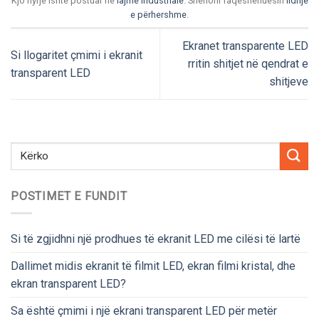
Kjo hyrje ishte postuar në
lajme industriale
. Shënoni faqeshënuesin
lidhje
e përhershme
.
Ekranet transparente LED
Si llogaritet çmimi i ekranit
rritin shitjet në qendrat e
transparent LED
shitjeve
POSTIMET E FUNDIT
Si të zgjidhni një prodhues të ekranit LED me cilësi të lartë
Dallimet midis ekranit të filmit LED, ekran filmi kristal, dhe
ekran transparent LED?
Sa është çmimi i një ekrani transparent LED për metër