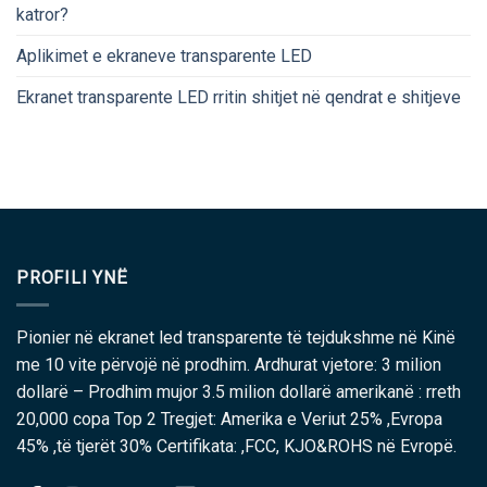
katror?
Aplikimet e ekraneve transparente LED
Ekranet transparente LED rritin shitjet në qendrat e shitjeve
PROFILI YNË
Pionier në ekranet led transparente të tejdukshme në Kinë
me 10 vite përvojë në prodhim. Ardhurat vjetore: 3 milion
dollarë – Prodhim mujor 3.5 milion dollarë amerikanë : rreth
20,000 copa Top 2 Tregjet: Amerika e Veriut 25% ,Evropa
45% ,të tjerët 30% Certifikata: ,FCC, KJO&ROHS në Evropë.