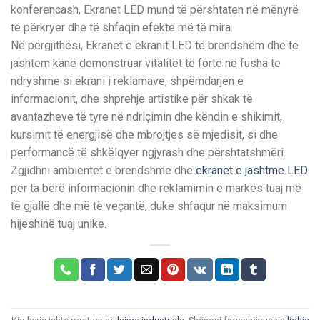
konferencash, Ekranet LED mund të përshtaten në mënyrë
të përkryer dhe të shfaqin efekte më të mira.
Në përgjithësi, Ekranet e ekranit LED të brendshëm dhe të
jashtëm kanë demonstruar vitalitet të fortë në fusha të
ndryshme si ekrani i reklamave, shpërndarjen e
informacionit, dhe shprehje artistike për shkak të
avantazheve të tyre në ndriçimin dhe këndin e shikimit,
kursimit të energjisë dhe mbrojtjes së mjedisit, si dhe
performancë të shkëlqyer ngjyrash dhe përshtatshmëri.
Zgjidhni ambientet e brendshme dhe
ekranet e jashtme LED
për ta bërë informacionin dhe reklamimin e markës tuaj më
të gjallë dhe më të veçantë, duke shfaqur në maksimum
hijeshinë tuaj unike.