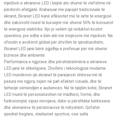
mjedisin e ekraneve LED i bëjnë ato shumë të vlefshme në
përdorim afatgjatë. Krahasuar me pajisjet tradicionale të
ekranit, Ekranet LED kanë efikasitet më të lartë të energjisë
dhe zakonisht mund të kursejnë më shumë 50% të konsumit
të energjisë elektrike. Kjo jo vetëm që redukton kostot
operative, por edhe e bën atë më miqësore me mjedisin. Në
sfondin e avokimit global për zhvillim të qëndrueshëm,
Ekranet LED janë bërë zgjidhja e preferuar për më shumë
biznese dhe ambiente.
Performanca e ngjyrave dhe përshtatshmëria e ekraneve
LED janë të shkëlqyera. Zhvillimi i teknologjisë moderne
LED mundëson që ekranet të paraqesin shtresa më të
pasura me ngjyra, nxjerr në pah efektet vizuale, dhe të
tërheqë vëmendjen e audiencës. Në të njëjtën kohë, Ekranet
LED mund të personalizohen në madhësi, formë, dhe
funksionojnë sipas nevojave, duke iu përshtatur kërkesave
dhe skenarëve të përdoruesve të ndryshëm. Qofshin
qendrat tregtare, stadiumet sportive, ose salla