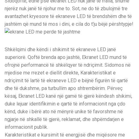
Sidoqoftë, edhe pse ekranet LED nuk janë të rralla, shumë
njerëz nuk janë të njohur me to. Sot, ne do të zbulojmë tre
avantazhet kryesore të ekraneve LED të brendshëm dhe të
jashtëm që mund të mos i dini, e cila do t'ju bëjë përshtypje!
Shkëlqimi dhe këndi i shikimit të ekraneve LED janë
superiorë. Qoftë brenda apo jashtë, Ekranet LED mund të
ofrojnë performancë të shkëlqyer të ndriçimit. Sidomos në
mjedise me rrezet e diellit direkte, Karakteristikat e
ndriçimit të lartë të ekraneve LED e bëjnë figurën të qartë
dhe të dukshme, pa turbullim apo shtrembërim. Përveç
kësaj, Ekranet LED kanë një gamë të gjerë këndesh shikimi,
duke lejuar identifikimin e qartë të informacionit nga çdo
kënd, duke i bërë ato në mënyrë unike të favorshme në
ngjarje në shkallë të gjerë, reklamat, dhe shpërndarjen e
informacionit publik.
Karakteristikat e kursimit të energjisë dhe miqësore me