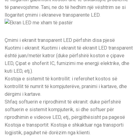
të panevojshme. Tani, ne do të hedhim një vështrim se si
llogaritet çmimi i ekraneve transparente LED.
Çmimi i ekranit transparent LED përfshin disa pjesë
Kuotimi i ekranit: Kuotimi i ekranit të ekranit LED transparent
është juan/metër katror (duke përfshirë koston e çipave
LED, Çipat e shoferit IC, furnizimi me energji elektrike, dhe
kuti LED, etj.).
Kostoja e sistemit të kontrollit: i referohet kostos së
kontrollit të numrit të kompjuterëve, pranimi i kartave, dhe
dërgimi i kartave.
Shfaq softuerin e riprodhimit të ekranit: duke përfshirë
softuerin e sistemit kompjuterik, si dhe softuer për
riprodhimin e videove LED, etj., përgjithësisht pa pagesë
Kostoja e transportit: Kostoja e shkaktuar nga transporti
logjistik, paguhet në dorëzim nga klienti.