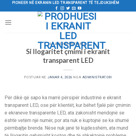
Kalo
PIONEER NË EKRANIN LED TRANSPARENT TË TEJDUKSHËM
tek
përmbajtja
LAJME INDUSTRIALE
Si llogaritet çmimi i ekranit
transparent LED
POSTUAR NE
JANAR 4, 2026
NGA
ADMINISTRATORI
Për dikë që sapo ka marrë përsipër industrinë e ekranit
transparent LED, ose për klientët, kur bëhet fjalë për çmimin
e ekraneve transparente LED, ata zakonisht mendojnë se
është vetëm një numër, por ata nuk e kuptojnë se ka shumë
përmbajtje brenda. Nëse nuk janë të kujdesshëm, ata mund
të llogaritin gabimisht koston dhe të shkaktojnë probleme