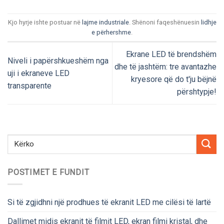
Kjo hyrje ishte postuar në
lajme industriale
. Shënoni faqeshënuesin
lidhje
e përhershme
.
Ekrane LED të brendshëm
Niveli i papërshkueshëm nga
dhe të jashtëm: tre avantazhe
uji i ekraneve LED
kryesore që do t'ju bëjnë
transparente
përshtypje!
POSTIMET E FUNDIT
Si të zgjidhni një prodhues të ekranit LED me cilësi të lartë
Dallimet midis ekranit të filmit LED, ekran filmi kristal, dhe