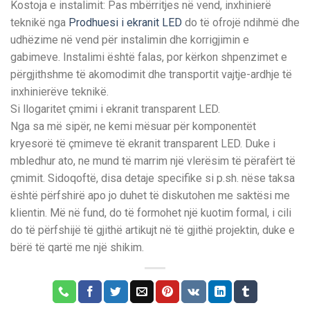
Kostoja e instalimit: Pas mbërritjes në vend, inxhinierë
teknikë nga
Prodhuesi i ekranit LED
do të ofrojë ndihmë dhe
udhëzime në vend për instalimin dhe korrigjimin e
gabimeve. Instalimi është falas, por kërkon shpenzimet e
përgjithshme të akomodimit dhe transportit vajtje-ardhje të
inxhinierëve teknikë.
Si llogaritet çmimi i ekranit transparent LED.
Nga sa më sipër, ne kemi mësuar për komponentët
kryesorë të çmimeve të ekranit transparent LED. Duke i
mbledhur ato, ne mund të marrim një vlerësim të përafërt të
çmimit. Sidoqoftë, disa detaje specifike si p.sh. nëse taksa
është përfshirë apo jo duhet të diskutohen me saktësi me
klientin. Më në fund, do të formohet një kuotim formal, i cili
do të përfshijë të gjithë artikujt në të gjithë projektin, duke e
bërë të qartë me një shikim.