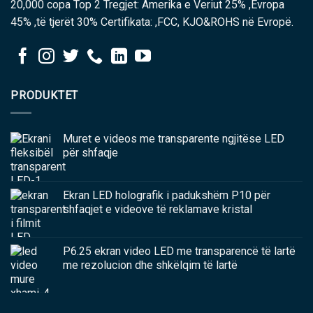
20,000 copa Top 2 Tregjet: Amerika e Veriut 25% ,Evropa
45% ,të tjerët 30% Certifikata: ,FCC, KJO&ROHS në Evropë.
PRODUKTET
Muret e videos me transparente ngjitëse LED
për shfaqje
Ekran LED holografik i padukshëm P10 për
shfaqjet e videove të reklamave kristal
P6.25 ekran video LED me transparencë të lartë
me rezolucion dhe shkëlqim të lartë