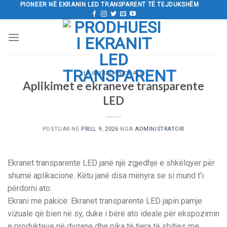
Kalo
PIONEER NË EKRANIN LED TRANSPARENT TË TEJDUKSHËM
tek
përmbajtja
LAJME INDUSTRIALE
Aplikimet e ekraneve transparente
LED
POSTUAR NE
PRILL 9, 2026
NGA
ADMINISTRATORI
Ekranet transparente LED janë një zgjedhje e shkëlqyer për
shumë aplikacione. Këtu janë disa mënyra se si mund t'i
përdorni ato:
Ekrani me pakicë: Ekranet transparente LED japin pamje
vizuale që bien në sy, duke i bërë ato ideale për ekspozimin
e produkteve në dyqane dhe pika të tjera të shitjes me