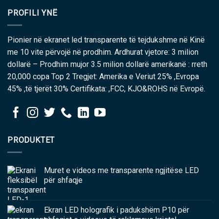
PROFILI YNË
Pionier në ekranet led transparente të tejdukshme në Kinë
me 10 vite përvojë në prodhim. Ardhurat vjetore: 3 milion
dollarë – Prodhim mujor 3.5 milion dollarë amerikanë : rreth
20,000 copa Top 2 Tregjet: Amerika e Veriut 25% ,Evropa
45% ,të tjerët 30% Certifikata: ,FCC, KJO&ROHS në Evropë.
PRODUKTET
Muret e videos me transparente ngjitëse LED
për shfaqje
Ekran LED holografik i padukshëm P10 për