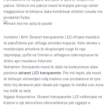
pakicë. Shitësit me pakicë mund të krijojnë përvoja vërtet
magjepsëse të blerjeve duke kombinuar efektet vizuale me
produktet fizike.
Instalimi i Artit: Ekranet transparente LED ofrojnë mundësi
të pakufishme për shfaqje artistike krijuese. Këto ekrane u
mundësojnë artistëve të eksplorojnë rrugë të reja
shprehjeje, qoftë në formën e shfaqjeve ndërvepruese të
dritës apo muraleve futuriste.
Reklamim: Kompanitë mund të dalin në konkurrencë duke
përdorur
ekranet LED transparente
. Për më tepër, ata mund
të tërheqin vëmendjen ndaj markës ose produkteve të tyre.
Këto lloj ekranesh janë ideale për ngjarje të mëdha ose zona
me trafik të lartë.
Ngjarje Korporative: Ekranet transparente LED ndihmojnë në
krijimin e një atmosfere mbresëlënëse për ngjarjet e