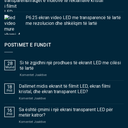
shfaqjet e videove të reklamave kristal
P6.25 ekran video LED me transparencë të lartë
me rezolucion dhe shkëlqim të lartë
POSTIMET E FUNDIT
Si të zgjidhni një prodhues të ekranit LED me cilësi
28
Mund
të lartë
në
Komentet Joaktive
Si
të
Dallimet midis ekranit të filmit LED, ekran filmi
18
zgjidhni
Prill
kristal, dhe ekran transparent LED?
një
në
Komentet Joaktive
prodhues
Dallimet
të
midis
Sa është çmimi i një ekrani transparent LED për
ekranit
16
ekranit
LED
Prill
metër katror?
të
me
në
Komentet Joaktive
filmit
cilësi
Sa
LED,