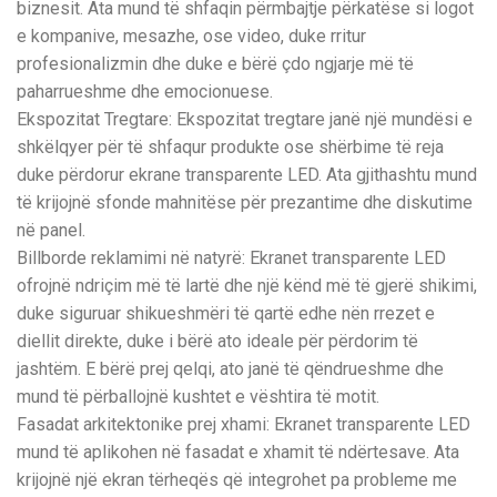
biznesit. Ata mund të shfaqin përmbajtje përkatëse si logot
e kompanive, mesazhe, ose video, duke rritur
profesionalizmin dhe duke e bërë çdo ngjarje më të
paharrueshme dhe emocionuese.
Ekspozitat Tregtare: Ekspozitat tregtare janë një mundësi e
shkëlqyer për të shfaqur produkte ose shërbime të reja
duke përdorur ekrane transparente LED. Ata gjithashtu mund
të krijojnë sfonde mahnitëse për prezantime dhe diskutime
në panel.
Billborde reklamimi në natyrë: Ekranet transparente LED
ofrojnë ndriçim më të lartë dhe një kënd më të gjerë shikimi,
duke siguruar shikueshmëri të qartë edhe nën rrezet e
diellit direkte, duke i bërë ato ideale për përdorim të
jashtëm. E bërë prej qelqi, ato janë të qëndrueshme dhe
mund të përballojnë kushtet e vështira të motit.
Fasadat arkitektonike prej xhami: Ekranet transparente LED
mund të aplikohen në fasadat e xhamit të ndërtesave. Ata
krijojnë një ekran tërheqës që integrohet pa probleme me