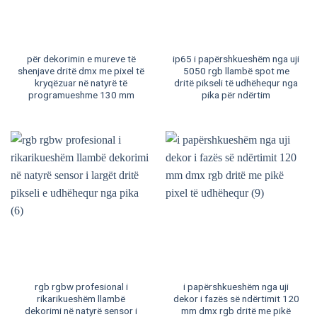
për dekorimin e mureve të
ip65 i papërshkueshëm nga uji
shenjave dritë dmx me pixel të
5050 rgb llambë spot me
kryqëzuar në natyrë të
dritë pikseli të udhëhequr nga
programueshme 130 mm
pika për ndërtim
rgb rgbw profesional i
i papërshkueshëm nga uji
rikarikueshëm llambë
dekor i fazës së ndërtimit 120
dekorimi në natyrë sensor i
mm dmx rgb dritë me pikë