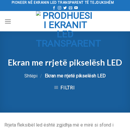
Kalo
PIONEER NË EKRANIN LED TRANSPARENT TË TEJDUKSHËM
tek
përmbajtja
Ekran me rrjetë pikselësh LED
Shtëpi
/
Ekran me rrjetë pikselësh LED
FILTRI
Rrjeta fleksibël led është zgjidhja më e mirë si sfond i