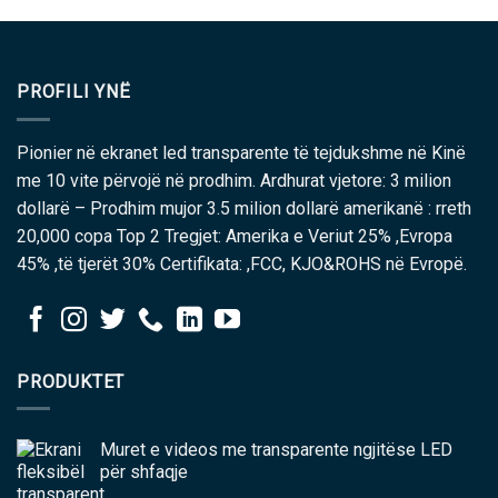
PROFILI YNË
Pionier në ekranet led transparente të tejdukshme në Kinë
me 10 vite përvojë në prodhim. Ardhurat vjetore: 3 milion
dollarë – Prodhim mujor 3.5 milion dollarë amerikanë : rreth
20,000 copa Top 2 Tregjet: Amerika e Veriut 25% ,Evropa
45% ,të tjerët 30% Certifikata: ,FCC, KJO&ROHS në Evropë.
PRODUKTET
Muret e videos me transparente ngjitëse LED
për shfaqje