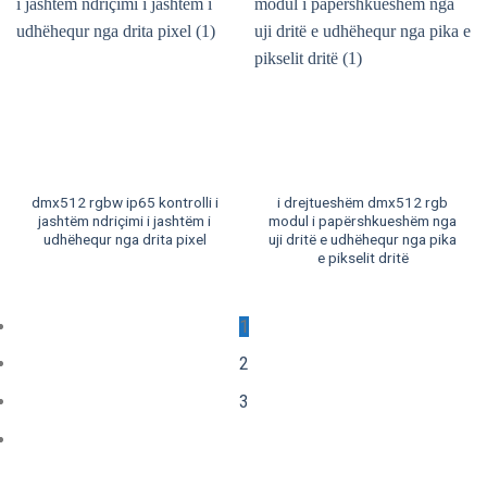
dmx512 rgbw ip65 kontrolli i
i drejtueshëm dmx512 rgb
jashtëm ndriçimi i jashtëm i
modul i papërshkueshëm nga
udhëhequr nga drita pixel
uji dritë e udhëhequr nga pika
e pikselit dritë
1
2
3