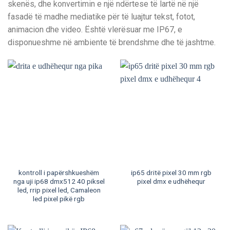
skenës, dhe konvertimin e një ndërtese të lartë në një
fasadë të madhe mediatike për të luajtur tekst, fotot,
animacion dhe video. Është vlerësuar me IP67, e
disponueshme në ambiente të brendshme dhe të jashtme.
kontroll i papërshkueshëm
ip65 dritë pixel 30 mm rgb
nga uji ip68 dmx512 40 piksel
pixel dmx e udhëhequr
led, rrip pixel led, Camaleon
led pixel pikë rgb