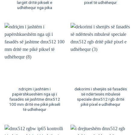
largët dritë pikseli e
pixel të udhëhequr
udhëhequr nga pika
ndriçim i jashtëm i
dekorimi i shenjës së fasadës
papërshkueshëm nga uji i
së ndërtesës mbulesë
fasadës së jashtme dmx512
speciale dmx512 rgb dritë
100 mm dritë me pikë pikseli
pikë pixel e udhëhequr
të udhëhequr