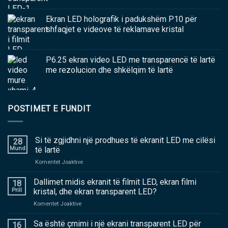
Ekran LED holografik i padukshëm P10 për
shfaqjet e videove të reklamave kristal
P6.25 ekran video LED me transparencë të lartë
me rezolucion dhe shkëlqim të lartë
POSTIMET E FUNDIT
Si të zgjidhni një prodhues të ekranit LED me cilësi
28
Mund
të lartë
në
Komentet Joaktive
Si
të
Dallimet midis ekranit të filmit LED, ekran filmi
18
zgjidhni
Prill
kristal, dhe ekran transparent LED?
një
në
Komentet Joaktive
prodhues
Dallimet
të
midis
Sa është çmimi i një ekrani transparent LED për
ekranit
16