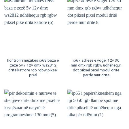
kontrolli i muzikës ip68 baza e
ip67 adresë e vogël 12v 30
zezë 5v / 12v dmx ws2812
mm dmx rgb rgbw udhëhequr
dritë katrore rgb rgbw piksel
dot piksel pixel modul dritë
pixel
perde mur dritë