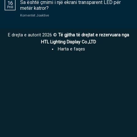
midis
Sa është çmimi i një ekrani transparent LED për
ekranit
16
ekranit
LED
Prill
metër katror?
të
me
në
Komentet Joaktive
filmit
cilësi
Sa
LED,
të
është
ekran
lartë
çmimi
filmi
E drejta e autorit 2026 ©
Të gjitha të drejtat e rezervuara nga
i
kristal,
një
HTL Lighting Display Co.,LTD
dhe
ekrani
ekran
Harta e faqes
transparent
transparent
LED
LED?
për
metër
katror?