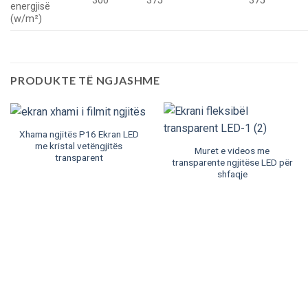
300
375
375
energjisë
(w/m²)
PRODUKTE TË NGJASHME
Xhama ngjitës P16 Ekran LED
me kristal vetëngjitës
Muret e videos me
transparent
transparente ngjitëse LED për
shfaqje