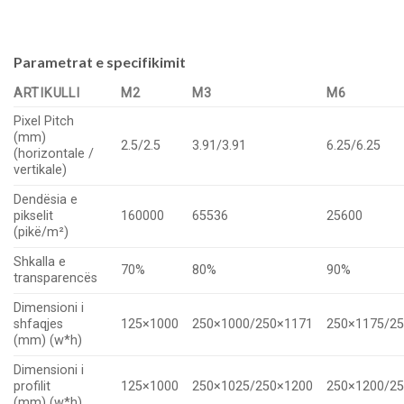
Parametrat e specifikimit
ARTIKULLI
M2
M3
M6
Pixel Pitch
(mm)
2.5/2.5
3.91/3.91
6.25/6.25
(horizontale /
vertikale)
Dendësia e
pikselit
160000
65536
25600
(pikë/m²)
Shkalla e
70%
80%
90%
transparencës
Dimensioni i
shfaqjes
125×1000
250×1000/250×1171
250×1175/2
(mm) (w*h)
Dimensioni i
profilit
125×1000
250×1025/250×1200
250×1200/2
(mm) (w*h)