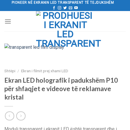
Kalo
PIONEER NË EKRANIN LED TRANSPARENT TË TEJDUKSHËM
tek
përmbajtja
Shtëpi
/
Ekran i filmit prej xhami LED
Ekran LED holografik i padukshëm P10
për shfaqjet e videove të reklamave
kristal
Moduli transparent i ekranit LED është transparent dhe i