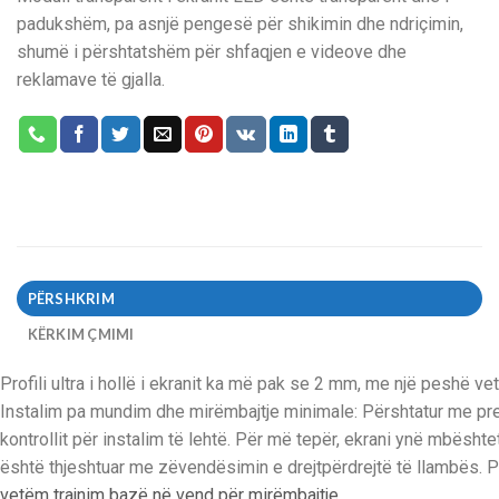
padukshëm, pa asnjë pengesë për shikimin dhe ndriçimin,
shumë i përshtatshëm për shfaqjen e videove dhe
reklamave të gjalla.
PËRSHKRIM
KËRKIM ÇMIMI
Profili ultra i hollë i ekranit ka më pak se 2 mm, me një peshë ve
Instalim pa mundim dhe mirëmbajtje minimale: Përshtatur me pref
kontrollit për instalim të lehtë. Për më tepër, ekrani ynë mbështe
është thjeshtuar me zëvendësimin e drejtpërdrejtë të llambës. Pi
vetëm trajnim bazë në vend për mirëmbajtje.