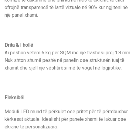
ofrojnë transparencë të lartë vizuale në 90% kur ngjiteni në
një panel xhami.
Drita & I hollë
Ai peshon vetëm 6 kg për SQM me një trashësi prej 1.8 mm.
Nuk shton shumë peshë në panelin ose strukturën tuaj të
xhamit dhe sjell një vështirësi më të vogël në logjistikë.
Fleksibël
Moduli LED mund të përkulet ose pritet për të përmbushur
kërkesat aktuale. Idealisht për panele xhami të lakuar ose
ekrane të personalizuara.