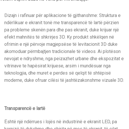
Dizajn i rafinuar për aplikacione të gjithanshme: Struktura e
ndërlikuar e ekranit tonë me transparencë të lartë përzien
pa probleme skenën para dhe pas ekranit, duke krijuar një
efekt mahnitës të shkrirjes 3D. Ky produkt shkëlqen në
ofrimin e një përvoje magjepsëse të levitacionit 3D duke
akomoduar përmbajtjen tradicionale të videos. Ai plotëson
nevojat e ndryshme, nga peizazhet urbane dhe ekspozitat e
vitrinave te hapësirat krijuese, arsim i mundësuar nga
teknologjia, dhe muret e perdes së qelqit të shtëpisë
moderne, duke ofruar cilësi të jashtëzakonshme vizuale 3D.
Transparencë e lartë
Është një ndërrues i lojës në industrinë e ekranit LED, pa
kornizë të dukshme dhe shirita në mes të ekranit, të cilat