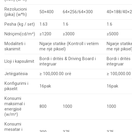
Rezolucioni
50×400
64×256/64×300
40×188/40×
(pika) (w*h)
Pesha (kg / set)
1.63
1.6
1.6
Ndriçimi(cd/m²)
≥1200
≥3000
≥5000
Modaliteti i
Ngarje statike (Kontroll i vetëm
Ngarje statik
skanimit
me një piksel)
me një piksel
Bordi i dritës & Driving Board i
Bordi i dritës
Lloji i kapsulimit
integruar
integruar
Jetëgjatësia
≥ 100,000.00 orë
≥ 100,000.00
Konfigurimi i
16pak
16pak
pikselit
Konsumi
maksimal i
800
1000
1000
energjisë
(w/m²)
Konsumi
mesatar i