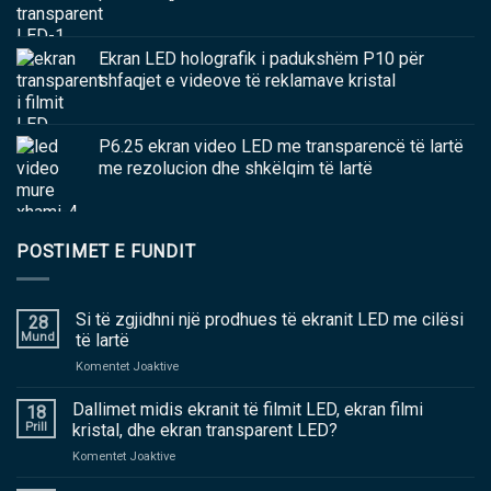
Ekran LED holografik i padukshëm P10 për
shfaqjet e videove të reklamave kristal
P6.25 ekran video LED me transparencë të lartë
me rezolucion dhe shkëlqim të lartë
POSTIMET E FUNDIT
Si të zgjidhni një prodhues të ekranit LED me cilësi
28
Mund
të lartë
në
Komentet Joaktive
Si
të
Dallimet midis ekranit të filmit LED, ekran filmi
18
zgjidhni
Prill
kristal, dhe ekran transparent LED?
një
në
Komentet Joaktive
prodhues
Dallimet
të