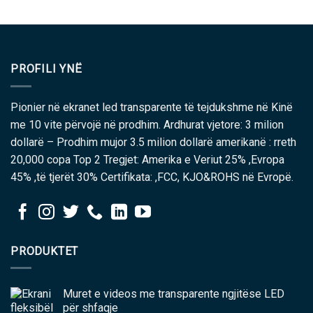
PROFILI YNË
Pionier në ekranet led transparente të tejdukshme në Kinë
me 10 vite përvojë në prodhim. Ardhurat vjetore: 3 milion
dollarë – Prodhim mujor 3.5 milion dollarë amerikanë : rreth
20,000 copa Top 2 Tregjet: Amerika e Veriut 25% ,Evropa
45% ,të tjerët 30% Certifikata: ,FCC, KJO&ROHS në Evropë.
PRODUKTET
Muret e videos me transparente ngjitëse LED
për shfaqje