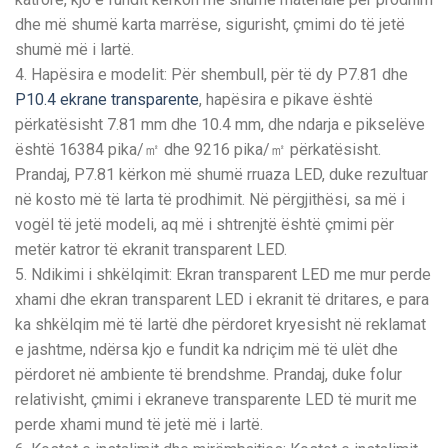
dhe më shumë karta marrëse, sigurisht, çmimi do të jetë
shumë më i lartë.
4. Hapësira e modelit: Për shembull, për të dy P7.81 dhe
P10.4 ekrane transparente
, hapësira e pikave është
përkatësisht 7.81 mm dhe 10.4 mm, dhe ndarja e pikselëve
është 16384 pika/㎡ dhe 9216 pika/㎡ përkatësisht.
Prandaj, P7.81 kërkon më shumë rruaza LED, duke rezultuar
në kosto më të larta të prodhimit. Në përgjithësi, sa më i
vogël të jetë modeli, aq më i shtrenjtë është çmimi për
metër katror të ekranit transparent LED.
5. Ndikimi i shkëlqimit: Ekran transparent LED me mur perde
xhami dhe ekran transparent LED i ekranit të dritares, e para
ka shkëlqim më të lartë dhe përdoret kryesisht në reklamat
e jashtme, ndërsa kjo e fundit ka ndriçim më të ulët dhe
përdoret në ambiente të brendshme. Prandaj, duke folur
relativisht, çmimi i ekraneve transparente LED të murit me
perde xhami mund të jetë më i lartë.