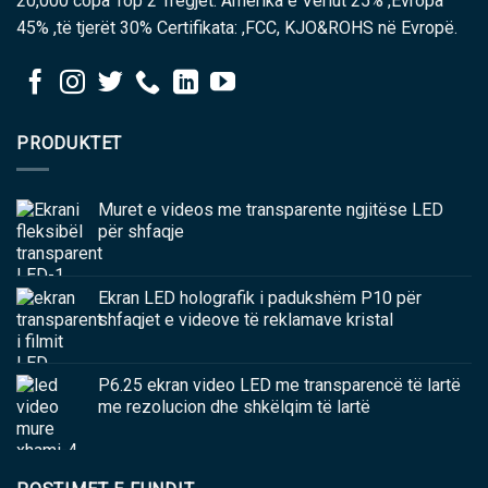
20,000 copa Top 2 Tregjet: Amerika e Veriut 25% ,Evropa
45% ,të tjerët 30% Certifikata: ,FCC, KJO&ROHS në Evropë.
PRODUKTET
Muret e videos me transparente ngjitëse LED
për shfaqje
Ekran LED holografik i padukshëm P10 për
shfaqjet e videove të reklamave kristal
P6.25 ekran video LED me transparencë të lartë
me rezolucion dhe shkëlqim të lartë