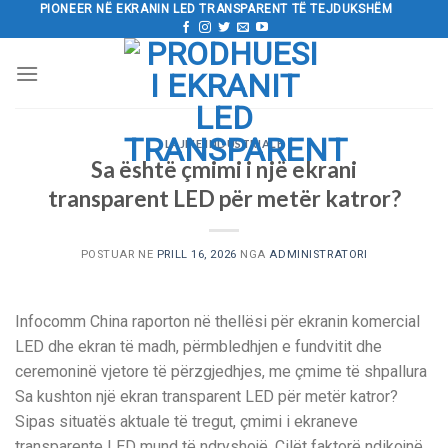
Kalo
PIONEER NË EKRANIN LED TRANSPARENT TË TEJDUKSHËM
tek
përmbajtja
LAJME INDUSTRIALE
Sa është çmimi i një ekrani
transparent LED për metër katror?
POSTUAR NE
PRILL 16, 2026
NGA
ADMINISTRATORI
Infocomm China raporton në thellësi për ekranin komercial
LED dhe ekran të madh, përmbledhjen e fundvitit dhe
ceremoninë vjetore të përzgjedhjes, me çmime të shpallura
Sa kushton një ekran transparent LED për metër katror?
Sipas situatës aktuale të tregut, çmimi i ekraneve
transparente LED mund të ndryshojë. Cilët faktorë ndikojnë