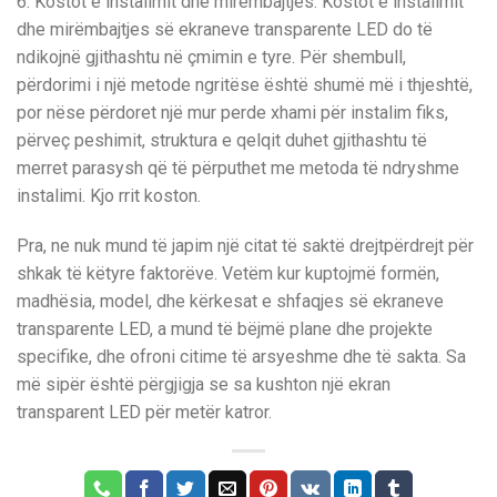
6. Kostot e instalimit dhe mirëmbajtjes: Kostot e instalimit
dhe mirëmbajtjes së ekraneve transparente LED do të
ndikojnë gjithashtu në çmimin e tyre. Për shembull,
përdorimi i një metode ngritëse është shumë më i thjeshtë,
por nëse përdoret një mur perde xhami për instalim fiks,
përveç peshimit, struktura e qelqit duhet gjithashtu të
merret parasysh që të përputhet me metoda të ndryshme
instalimi. Kjo rrit koston.
Pra, ne nuk mund të japim një citat të saktë drejtpërdrejt për
shkak të këtyre faktorëve. Vetëm kur kuptojmë formën,
madhësia, model, dhe kërkesat e shfaqjes së ekraneve
transparente LED, a mund të bëjmë plane dhe projekte
specifike, dhe ofroni citime të arsyeshme dhe të sakta. Sa
më sipër është përgjigja se sa kushton një ekran
transparent LED për metër katror.