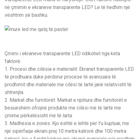
në çmimin e ekraneve transparente LED? Le të hedhim një
vështrim së bashku:
Çmimi i ekraneve transparente LED ndikohet nga këta
faktorë:
1. Procesi dhe cilësia e materialit: Ekranet transparente LED
të prodhuara duke përdorur procese të avancuara të
prodhimit dhe materiale me cilësi të lartë janë relativisht të
shtrenjta.
2. Markat dhe furnitorët: Markat e njohura dhe furnitorët e
besueshëm ofrojnë produkte me cilësi më të lartë me
çmime përkatësisht më të larta.
3. Madhësia e zonës: Kjo është e lehtë për t'u kuptuar, me
një sipërfaqe ekrani prej 10 metra katrorë dhe 100 metra
katrorë, kjo e fundit kërkon më shumë materiale për prodhim