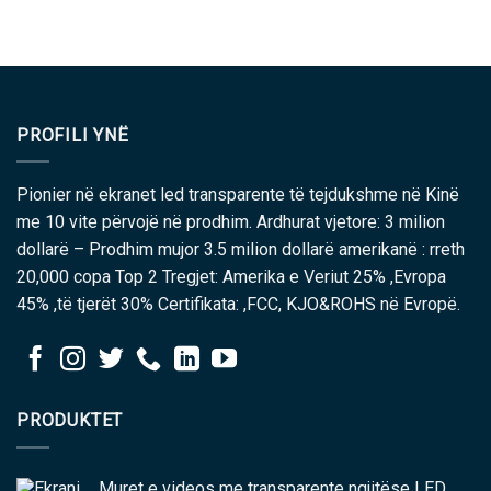
PROFILI YNË
Pionier në ekranet led transparente të tejdukshme në Kinë
me 10 vite përvojë në prodhim. Ardhurat vjetore: 3 milion
dollarë – Prodhim mujor 3.5 milion dollarë amerikanë : rreth
20,000 copa Top 2 Tregjet: Amerika e Veriut 25% ,Evropa
45% ,të tjerët 30% Certifikata: ,FCC, KJO&ROHS në Evropë.
PRODUKTET
Muret e videos me transparente ngjitëse LED