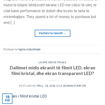
mund të blejnë lehtësisht ekrane LED me cilësi të ulët, të
cilat kanë performancë të dobët dhe kosto të larta të
mirëmbajtjes.
They spend a lot of money to purchase but
end
[…]
Vazhdo te lexosh
→
Postuar ne
lajme industriale
LAJME INDUSTRIALE
Dallimet midis ekranit të filmit LED, ekran
filmi kristal, dhe ekran transparent LED?
POSTUAR NE
PRILL 18, 2026
NGA
ADMINISTRATORI
18
Prill