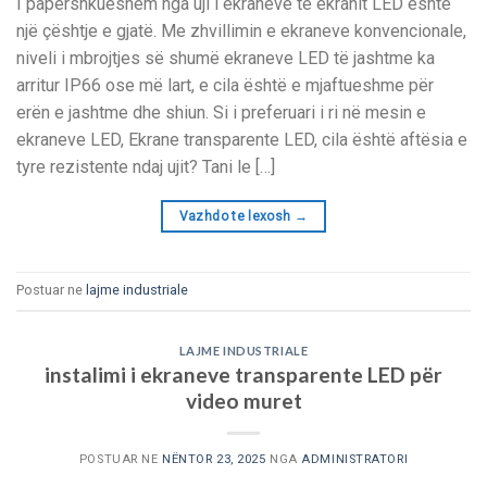
I papërshkueshëm nga uji i ekraneve të ekranit LED është
një çështje e gjatë. Me zhvillimin e ekraneve konvencionale,
niveli i mbrojtjes së shumë ekraneve LED të jashtme ka
arritur IP66 ose më lart, e cila është e mjaftueshme për
erën e jashtme dhe shiun. Si i preferuari i ri në mesin e
ekraneve LED, Ekrane transparente LED, cila është aftësia e
tyre rezistente ndaj ujit? Tani le […]
Vazhdo te lexosh
→
Postuar ne
lajme industriale
LAJME INDUSTRIALE
instalimi i ekraneve transparente LED për
video muret
POSTUAR NE
NËNTOR 23, 2025
NGA
ADMINISTRATORI