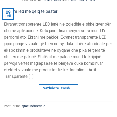
09
Prill
Ekranet transparente LED janë një zgjedhje e shkëlqyer për
shumë aplikacione. Këtu janë disa mënyra se si mund t'i
përdorni ato: Ekrani me pakicë: Ekranet transparente LED
japin pamje vizuale që bien në sy, duke i bërë ato ideale për
ekspozimin e produkteve në dyqane dhe pika të tjera të
shitjes me pakicë. Shitësit me pakicë mund të krijojnë
përvoja vërtet magjepsëse të blerjeve duke kombinuar
efektet vizuale me produktet fizike. Instalimi i Artit:
Transparente […]
Vazhdo te lexosh
→
Postuar ne
lajme industriale