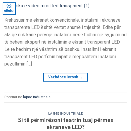
23
nëntor
Krahasuar me ekranet konvencionale, instalimi i ekraneve
transparente LED është vërtet shumë i thjeshtë. Edhe për
ata që nuk kanë përvojë instalimi, nëse hidhni një sy, ju mund
të bëheni ekspert në instalimin e ekranit transparent LED.
Le të hedhim një vështrim së bashku. Instalimi i ekranit
transparent LED përfshin hapat e mëposhtëm Instaloni
pezullimin […]
Vazhdo te lexosh
→
Postuar ne
lajme industriale
LAJME INDUSTRIALE
Si të përmirësoni teatrin tuaj përmes
ekraneve LED?