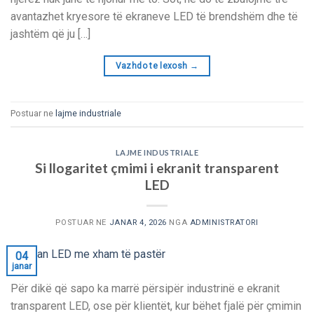
avantazhet kryesore të ekraneve LED të brendshëm dhe të
jashtëm që ju […]
Vazhdo te lexosh
→
Postuar ne
lajme industriale
LAJME INDUSTRIALE
Si llogaritet çmimi i ekranit transparent
LED
POSTUAR NE
JANAR 4, 2026
NGA
ADMINISTRATORI
04
janar
Për dikë që sapo ka marrë përsipër industrinë e ekranit
transparent LED, ose për klientët, kur bëhet fjalë për çmimin