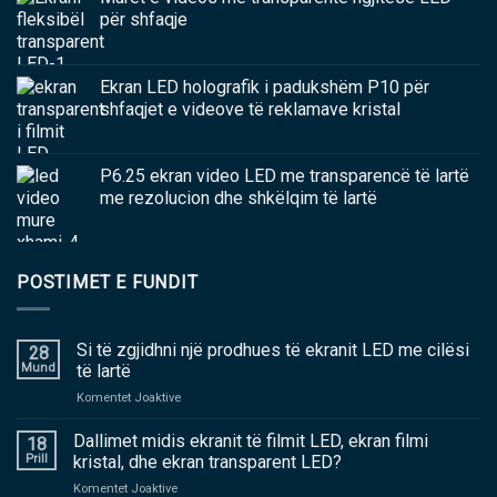
për shfaqje
Ekran LED holografik i padukshëm P10 për
shfaqjet e videove të reklamave kristal
P6.25 ekran video LED me transparencë të lartë
me rezolucion dhe shkëlqim të lartë
POSTIMET E FUNDIT
Si të zgjidhni një prodhues të ekranit LED me cilësi
28
Mund
të lartë
në
Komentet Joaktive
Si
të
Dallimet midis ekranit të filmit LED, ekran filmi
18
zgjidhni
Prill
kristal, dhe ekran transparent LED?
një
në
Komentet Joaktive
prodhues