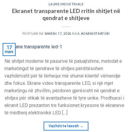
LAJME INDUSTRIALE
Ekranet transparente LED rritin shitjet në
qendrat e shitjeve
POSTUAR NE
MARSH 17, 2026
NGA
ADMINISTRATORI
17
mars
Në shitjet moderne të pasurive të paluajtshme, metodat e
marketingut të qendrave të shitjes përditësohen
vazhdimisht për të tërhequr më shumë klientë’ vëmendje
dhe fokus. Ekrane video transparente LED, si një mjet
marketingu në zhvillim, përdoren gjerësisht në qendrat e
shitjes për shkak të avantazheve të tyre unike. Prodhuesi i
ekranit LED prezanton tre funksionet kryesore të ekraneve
të mëdhenj elektronikë LED […]
Vazhdo te lexosh
→