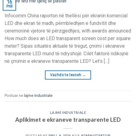
16
Prill
Infocomm China raporton në thellësi për ekranin komercial
LED dhe ekran të madh, përmbledhjen e fundvitit dhe
ceremoninë vjetore të përzgjedhjes,
with awards announced
How much does an LED transparent screen cost per square
meter
? Sipas situatës aktuale të tregut, çmimi i ekraneve
transparente LED mund të ndryshojë. Cilët faktorë ndikojnë
në çmimin e ekraneve transparente LED?
Let’s
[…]
Vazhdo te lexosh
→
Postuar ne
lajme industriale
LAJME INDUSTRIALE
Aplikimet e ekraneve transparente LED
POSTUAR NE
PRILL 9, 2026
NGA
ADMINISTRATORI