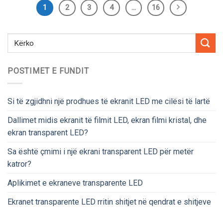
1
2
3
4
…
16
POSTIMET E FUNDIT
Si të zgjidhni një prodhues të ekranit LED me cilësi të lartë
Dallimet midis ekranit të filmit LED, ekran filmi kristal, dhe
ekran transparent LED?
Sa është çmimi i një ekrani transparent LED për metër
katror?
Aplikimet e ekraneve transparente LED
Ekranet transparente LED rritin shitjet në qendrat e shitjeve