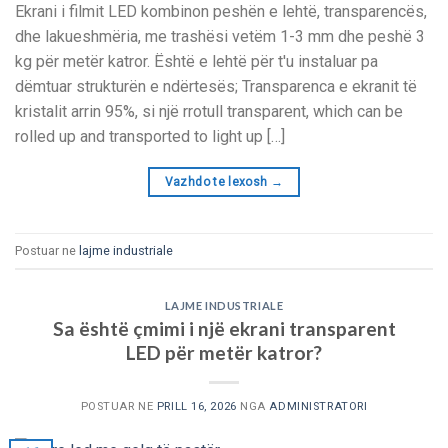
Ekrani i filmit LED kombinon peshën e lehtë, transparencës,
dhe lakueshmëria, me trashësi vetëm 1-3 mm dhe peshë 3
kg për metër katror. Është e lehtë për t'u instaluar pa
dëmtuar strukturën e ndërtesës; Transparenca e ekranit të
kristalit arrin 95%, si një rrotull transparent,
which can be
rolled up and transported to light up
[…]
Vazhdo te lexosh
→
Postuar ne
lajme industriale
LAJME INDUSTRIALE
Sa është çmimi i një ekrani transparent
LED për metër katror?
POSTUAR NE
PRILL 16, 2026
NGA
ADMINISTRATORI