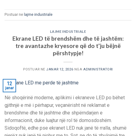
Postuar ne
lajme industriale
LAJME INDUSTRIALE
Ekrane LED të brendshëm dhe të jashtëm:
tre avantazhe kryesore që do t'ju bëjnë
përshtypje!
POSTUAR NE
JANAR 12, 2026
NGA
ADMINISTRATORI
12
janar
Në shoqërinë moderne, aplikimi i ekraneve LED po bëhet
gjithnjë e më i përhapur, veçanërisht në reklamat e
brendshme dhe të jashtme dhe shpërndarjen e
informacionit, duke luajtur një rol të domosdoshëm.
Sidoqoftë, edhe pse ekranet LED nuk janë të rralla, shumë
njerëz nuk janë të njohur me to. Sot, ne do të zbulojmë tre