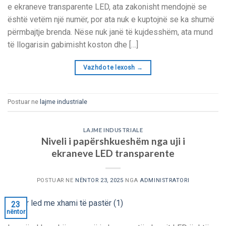
e ekraneve transparente LED, ata zakonisht mendojnë se
është vetëm një numër, por ata nuk e kuptojnë se ka shumë
përmbajtje brenda. Nëse nuk janë të kujdesshëm, ata mund
të llogarisin gabimisht koston dhe […]
Vazhdo te lexosh
→
Postuar ne
lajme industriale
LAJME INDUSTRIALE
Niveli i papërshkueshëm nga uji i
ekraneve LED transparente
POSTUAR NE
NËNTOR 23, 2025
NGA
ADMINISTRATORI
23
nëntor