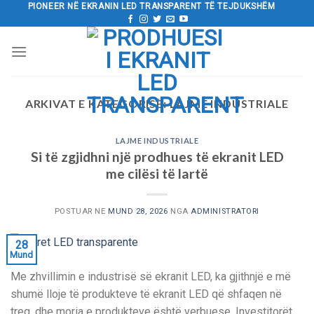
Kalo
PIONEER NË EKRANIN LED TRANSPARENT TË TEJDUKSHËM
tek
përmbajtja
ARKIVAT E KATEGORISË:
LAJME INDUSTRIALE
LAJME INDUSTRIALE
Si të zgjidhni një prodhues të ekranit LED
me cilësi të lartë
POSTUAR NE
MUND 28, 2026
NGA
ADMINISTRATORI
28
Mund
Me zhvillimin e industrisë së ekranit LED, ka gjithnjë e më
shumë lloje të produkteve të ekranit LED që shfaqen në
treg, dhe moria e produkteve është verbuese. Investitorët