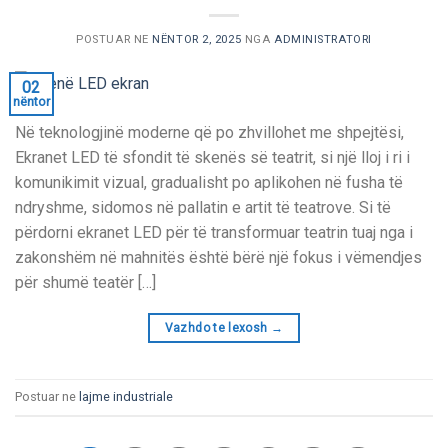
POSTUAR NE
NËNTOR 2, 2025
NGA
ADMINISTRATORI
02
nëntor
Në teknologjinë moderne që po zhvillohet me shpejtësi,
Ekranet LED të sfondit të skenës së teatrit, si një lloj i ri i
komunikimit vizual, gradualisht po aplikohen në fusha të
ndryshme, sidomos në pallatin e artit të teatrove. Si të
përdorni ekranet LED për të transformuar teatrin tuaj nga i
zakonshëm në mahnitës është bërë një fokus i vëmendjes
për shumë teatër […]
Vazhdo te lexosh
→
Postuar ne
lajme industriale