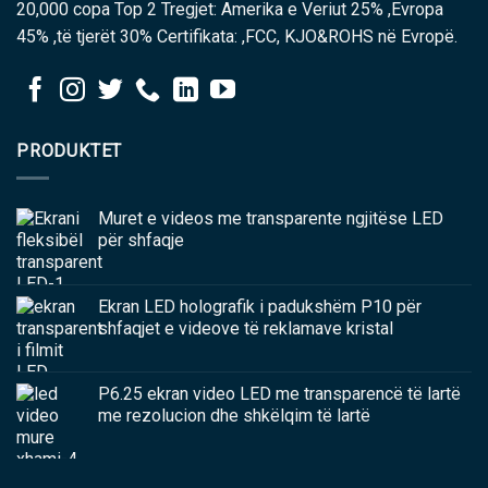
20,000 copa Top 2 Tregjet: Amerika e Veriut 25% ,Evropa
45% ,të tjerët 30% Certifikata: ,FCC, KJO&ROHS në Evropë.
PRODUKTET
Muret e videos me transparente ngjitëse LED
për shfaqje
Ekran LED holografik i padukshëm P10 për
shfaqjet e videove të reklamave kristal
P6.25 ekran video LED me transparencë të lartë
me rezolucion dhe shkëlqim të lartë