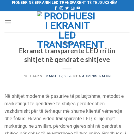
Kalo
PIONEER NË EKRANIN LED TRANSPARENT TË TEJDUKSHËM
tek
përmbajtja
LAJME INDUSTRIALE
Ekranet transparente LED rritin
shitjet në qendrat e shitjeve
POSTUAR NE
MARSH 17, 2026
NGA
ADMINISTRATORI
Në shitjet moderne të pasurive të paluajtshme, metodat e
marketingut të qendrave të shitjes përditësohen
vazhdimisht për të tërhequr më shumë klientë’ vëmendje
dhe fokus. Ekrane video transparente LED, si një mjet
marketingu në zhvillim, përdoren gjerësisht në qendrat e
shitjes për shkak të avantazheve të tyre unike. Prodhuesi i