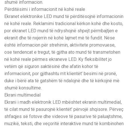
shumë informacion.
Përditësimi i informacionit në kohë reale
Ekranet elektronike LED mund të përditësojnë informacionin
në kohë reale. Reklamimi tradicional kërkon kohë dhe kosto,
por ekranet LED mund të ndryshojnë shpejt përmbajtjen e
ekranit dhe të nxjerrin në kohë lajmet më të fundit. Nëse
është informacion për strehimin, aktivitete promovuese,
ose tendencat e tregut, të gjitha ato mund të transmetohen
në kohë reale përmes ekraneve LED. Ky fleksibilitet jo
vetëm që siguron saktësinë dhe afatin kohor të
informacionit, por gjithashtu rrit klientët’ besimi në pronë,
duke i bërë ata të gatshëm të ndalojnë dhe të kërkojnë më
shumë konsultime.
Ekrani multimedial
Ekrani i madh elektronik LED mbështet ekranin multimedial,
të cilat mund të pasurojnë klientët’ përvojë shqisore. Përveç
shfaqjes së fotove dhe videove të pasurive të paluajtshme,
muzikë, teksti, dhe veçoritë interaktive mund të kombinohen