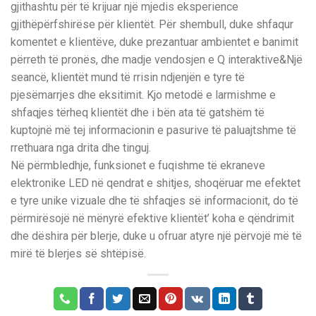
gjithashtu për të krijuar një mjedis eksperience
gjithëpërfshirëse për klientët. Për shembull, duke shfaqur
komentet e klientëve, duke prezantuar ambientet e banimit
përreth të pronës, dhe madje vendosjen e Q interaktive&Një
seancë, klientët mund të rrisin ndjenjën e tyre të
pjesëmarrjes dhe eksitimit. Kjo metodë e larmishme e
shfaqjes tërheq klientët dhe i bën ata të gatshëm të
kuptojnë më tej informacionin e pasurive të paluajtshme të
rrethuara nga drita dhe tinguj.
Në përmbledhje, funksionet e fuqishme të ekraneve
elektronike LED në qendrat e shitjes, shoqëruar me efektet
e tyre unike vizuale dhe të shfaqjes së informacionit, do të
përmirësojë në mënyrë efektive klientët’ koha e qëndrimit
dhe dëshira për blerje, duke u ofruar atyre një përvojë më të
mirë të blerjes së shtëpisë.