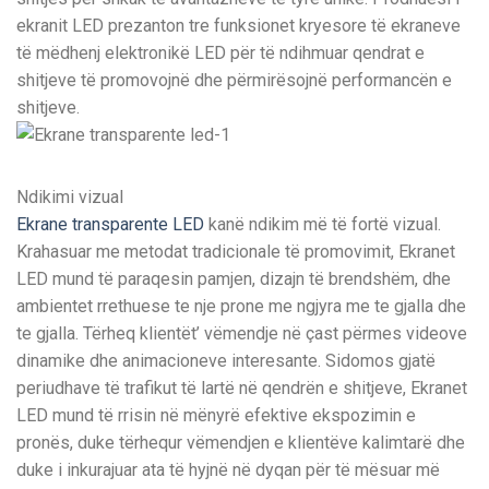
ekranit LED prezanton tre funksionet kryesore të ekraneve
të mëdhenj elektronikë LED për të ndihmuar qendrat e
shitjeve të promovojnë dhe përmirësojnë performancën e
shitjeve.
Ndikimi vizual
Ekrane transparente LED
kanë ndikim më të fortë vizual.
Krahasuar me metodat tradicionale të promovimit, Ekranet
LED mund të paraqesin pamjen, dizajn të brendshëm, dhe
ambientet rrethuese te nje prone me ngjyra me te gjalla dhe
te gjalla. Tërheq klientët’ vëmendje në çast përmes videove
dinamike dhe animacioneve interesante. Sidomos gjatë
periudhave të trafikut të lartë në qendrën e shitjeve, Ekranet
LED mund të rrisin në mënyrë efektive ekspozimin e
pronës, duke tërhequr vëmendjen e klientëve kalimtarë dhe
duke i inkurajuar ata të hyjnë në dyqan për të mësuar më