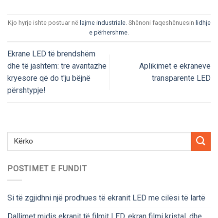
Kjo hyrje ishte postuar në
lajme industriale
. Shënoni faqeshënuesin
lidhje
e përhershme
.
Ekrane LED të brendshëm
dhe të jashtëm: tre avantazhe
Aplikimet e ekraneve
kryesore që do t'ju bëjnë
transparente LED
përshtypje!
POSTIMET E FUNDIT
Si të zgjidhni një prodhues të ekranit LED me cilësi të lartë
Dallimet midis ekranit të filmit LED, ekran filmi kristal, dhe