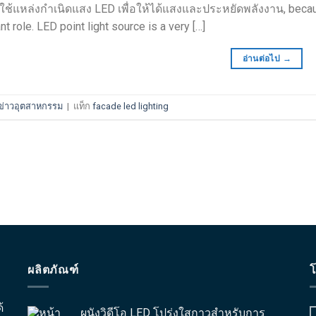
ดใช้แหล่งกำเนิดแสง LED เพื่อให้ได้แสงและประหยัดพลังงาน,
becau
nt role
.
LED point light source is a very
[…]
อ่านต่อไป
→
ข่าวอุตสาหกรรม
|
แท็ก
facade led lighting
ผลิตภัณฑ์
โ
้
ผนังวิดีโอ LED โปร่งใสกาวสำหรับการ