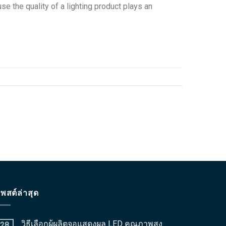
se the quality of a lighting product plays an
พสต์ล่าสุด
วิธีเลือกผู้ผลิตจอแสดงผล LED คุณภาพสูง
28