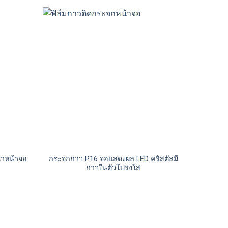
นำหน้าจอ
กระจกกาว P16 จอแสดงผล LED คริสตัลมี
กาวในตัวโปร่งใส