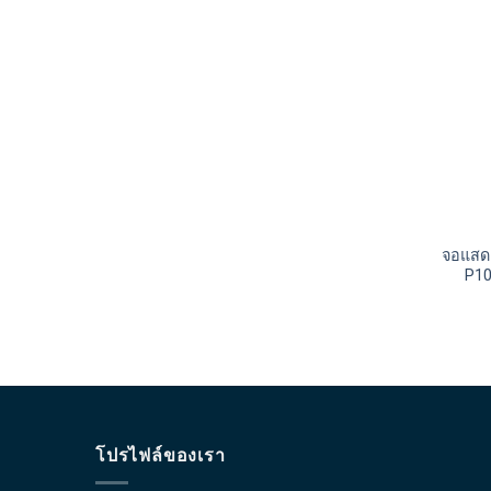
จอแสดง
P10
โปรไฟล์ของเรา