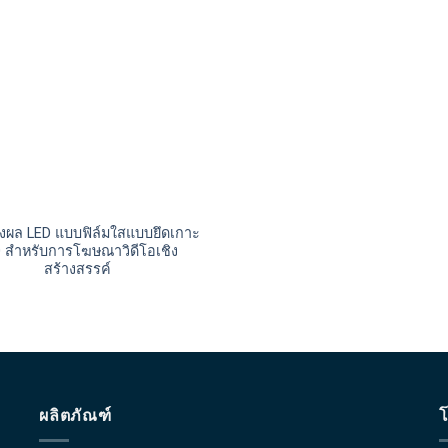
ผล LED แบบฟิล์มใสแบบยึดเกาะ
 สำหรับการโฆษณาวิดีโอเชิง
สร้างสรรค์
ผลิตภัณฑ์
โ