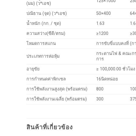
125×1000
25
(มม) (ว*เอช)
ปณิธาน (จุด) (ว*เอช)
50×400
64
น้ำหนัก (กก. / ชุด)
1.63
1.6
ความสว่าง(ซีดี/ตรม)
≥1200
≥3
โหมดการสแกน
การขับขี่แบบคงที่ (ก
กระดานไฟ & คณะกร
ประเภทการห่อหุ้ม
การ
อายุขัย
≥ 100,000.00 ชั่วโมง
การกำหนดค่าพิกเซล
16นิดหน่อย
การใช้พลังงานสูงสุด (พร้อมตรม)
800
10
การใช้พลังงานเฉลี่ย (พร้อมตรม)
300
37
สินค้าที่เกี่ยวข้อง