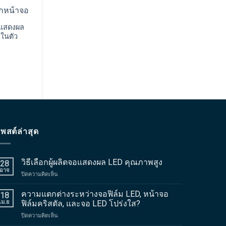
อแสดงผล
หน้าจอวิดีโอ LED ความ
หน้าจอโฮโลแกรม
วในตัว
โปร่งใสสูง P6.25 ที่มีความ
พร้อมประสิทธิภาพวิ
ละเอียดและความสว่างสูง
ที่โปร่งใส
พสต์ล่าสุด
วิธีเลือกผู้ผลิตจอแสดงผล LED คุณภาพสูง
28
อาจ
บน
ปิดความคิดเห็น
วิธี
เลือก
ความแตกต่างระหว่างจอฟิล์ม LED, หน้าจอ
18
ผู้
เม.ย
ฟิล์มคริสตัล, และจอ LED โปร่งใส?
ผลิต
บน
ปิดความคิดเห็น
จอแส
ความ
ดงผล