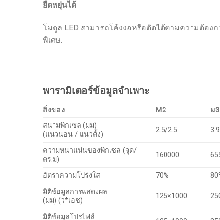
ยืดหยุ่นได้
โมดูล LED สามารถโค้งงอหรือตัดได้ตามความต้องการท
พิเศษ.
พารามิเตอร์ข้อมูลจำเพาะ
สิ่งของ
M2
ม3
สนามพิกเซล (มม)
2.5/2.5
3.
(แนวนอน / แนวตั้ง)
ความหนาแน่นของพิกเซล (จุด/
160000
65
ตร.ม)
อัตราความโปร่งใส
70%
80
มิติข้อมูลการแสดงผล
125×1000
25
(มม) (ว*เอช)
มิติข้อมูลโปรไฟล์