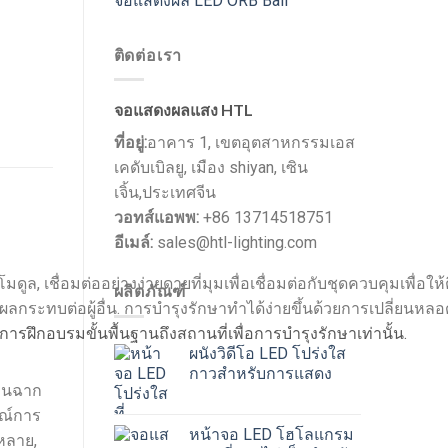
จอแสดงผล LED ORB Ball
ติดต่อเรา
จอแสดงผลแสง HTL
ที่อยู่:
อาคาร 1, เขตอุตสาหกรรมเอส
เคดับเบิลยู, เมือง shiyan, เซิน
เจิ้น,ประเทศจีน
วอทส์แอพพ:
+86 13714518751
อีเมล์:
sales@htl-lighting.com
ชื่อมต่ออย่างง่ายดายที่มุมเพื่อเชื่อมต่อกับชุดควบคุมเพื่อให้ติ
ผลิตภัณฑ์
กระทบต่อผู้อื่น. การบำรุงรักษาทำได้ง่ายขึ้นด้วยการเปลี่ยนหล
ฝึกอบรมขั้นพื้นฐานถึงสถานที่เพื่อการบำรุงรักษาเท่านั้น.
ผนังวิดีโอ LED โปร่งใส
กาวสำหรับการแสดง
สานฉาก
รณ์การ
หน้าจอ LED โฮโลแกรม
หลาย,