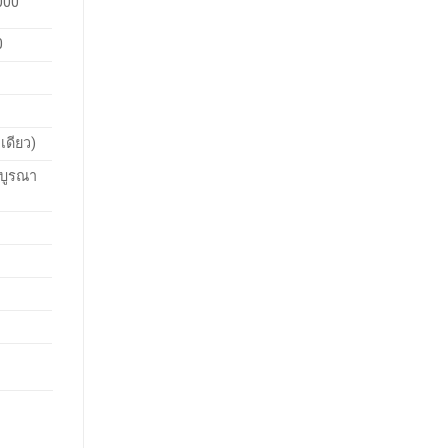
000
0
เดียว)
บูรณา