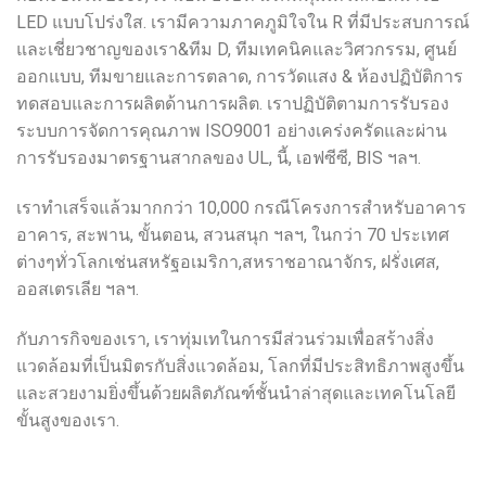
LED แบบโปร่งใส. เรามีความภาคภูมิใจใน R ที่มีประสบการณ์
และเชี่ยวชาญของเรา&ทีม D, ทีมเทคนิคและวิศวกรรม, ศูนย์
ออกแบบ, ทีมขายและการตลาด, การวัดแสง & ห้องปฏิบัติการ
ทดสอบและการผลิตด้านการผลิต. เราปฏิบัติตามการรับรอง
ระบบการจัดการคุณภาพ ISO9001 อย่างเคร่งครัดและผ่าน
การรับรองมาตรฐานสากลของ UL, นี้, เอฟซีซี, BIS ฯลฯ.
เราทำเสร็จแล้วมากกว่า 10,000 กรณีโครงการสำหรับอาคาร
อาคาร, สะพาน, ขั้นตอน, สวนสนุก ฯลฯ, ในกว่า 70 ประเทศ
ต่างๆทั่วโลกเช่นสหรัฐอเมริกา,สหราชอาณาจักร, ฝรั่งเศส,
ออสเตรเลีย ฯลฯ.
กับภารกิจของเรา, เราทุ่มเทในการมีส่วนร่วมเพื่อสร้างสิ่ง
แวดล้อมที่เป็นมิตรกับสิ่งแวดล้อม, โลกที่มีประสิทธิภาพสูงขึ้น
และสวยงามยิ่งขึ้นด้วยผลิตภัณฑ์ชั้นนำล่าสุดและเทคโนโลยี
ขั้นสูงของเรา.