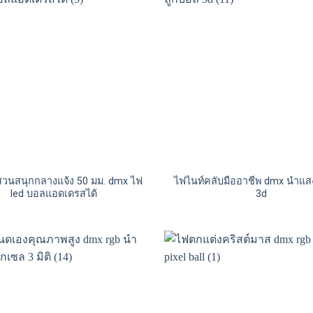
สวนสนุกกลางแจ้ง 50 มม. dmx ไฟ
ไฟไนท์คลับมืออาชีพ dmx ​​นำแ
led บอลแอดเดรสได้
3d