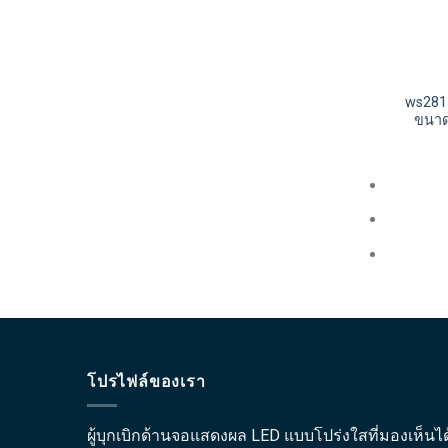
ws2811
ขนาด
โปรไฟล์ของเรา
ผู้บุกเบิกด้านจอแสดงผล LED แบบโปร่งใสที่มองเห็นได