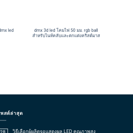
dmx led
dmx 3d led โคมไฟ 50 มม. rgb ball
สำหรับไนท์คลับและตกแต่งคริสต์มาส
พสต์ล่าสุด
วิธีเลือกผู้ผลิตจอแสดงผล LED คุณภาพสูง
28