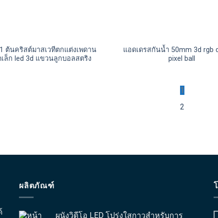
 ต้นคริสต์มาสเวทีตกแต่งเพดาน
แอดเดรสกันน้ำ 50mm 3d rgb 
เล็ก led 3d แขวนลูกบอลสตริง
pixel ball
1
2
ผลิตภัณฑ์
โ
้
ผนังวิดีโอ LED โปร่งใสกาวสำหรับการ