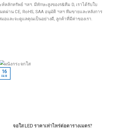
ห์หลักทรัพย์ ฯลฯ. มีทักษะสูงของร&ทีม D, เราได้รับใบ
มดผ่าน CE, RoHS, SAA อนุมัติ ฯลฯ ทีมขายและหลังการ
มอและจะดูแลคุณเป็นอย่างดี, ลูกค้าที่มีค่าของเรา.
09
16
เม.ย
เม.ย
จอใส LED ราคาเท่าไหร่ต่อตารางเมตร?