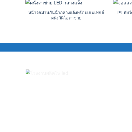
หน้าจอม่านกันน้ํากลางแจ้งพร้อมเอฟเฟกต์
P9 พับไ
ผนังวิดีโอตาข่าย