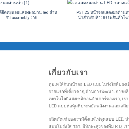
ด้ยืดหยุ่นจอแสดงผลม่าน led สําห
P31.25 หน้าจอแสดงผลด้านหน้
รับ assmebly ง่าย
นําสําหรับห้างสรรพสินค้าโ
เกี่ยวกับเรา
ทุ่มเทให้กับหน้าจอ LED แบบโปร่งใสที่มองเห็น
รายแรกที่เชี่ยวชาญด้านการพัฒนา, การผลิ
เทคโนโลยีแสงเซมิคอนดักเตอร์ของเรา, เรามุ่
LED แบบห่อหุ้มที่ประหยัดพลังงานและเสถีย
ผลิตภัณฑ์ของเรามีตั้งแต่ไฟจุดแบบ LED
แบบโปร่งใส ฯลฯ. มีทักษะสูงของทีม R D, เ