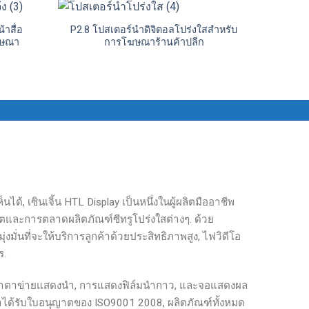
าสื่อ
P2.8 โปสเตอร์นําดิจิตอลโปร่งใสสําหรับ
ฆษณา
การโฆษณาร้านค้าปลีก
ได้, เซินเจิ้น HTL Display เป็นหนึ่งในผู้ผลิตมืออาชีพ
ตและการตลาดผลิตภัณฑ์ซีทรูโปร่งใสต่างๆ. ด้วย
งมั่นที่จะให้บริการลูกค้าด้วยประสิทธิภาพสูง, ไฟวิดีโอ
ร.
, นำตาข่ายแสดงนำ, การแสดงฟิล์มนำกาว, และจอแสดงผล
ราได้รับใบอนุญาตของ ISO9001 2008, ผลิตภัณฑ์ทั้งหมด