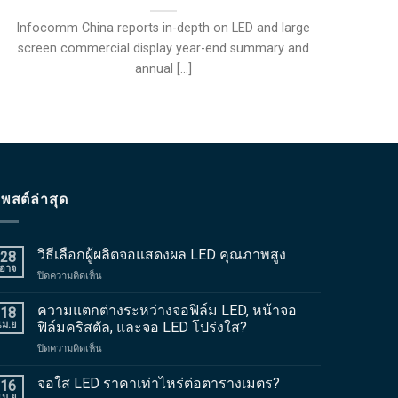
Infocomm China reports in-depth on LED and large
หน้า
screen commercial display year-end summary and
การใ
annual
[...]
พสต์ล่าสุด
วิธีเลือกผู้ผลิตจอแสดงผล LED คุณภาพสูง
28
อาจ
บน
ปิดความคิดเห็น
วิธี
เลือก
ความแตกต่างระหว่างจอฟิล์ม LED, หน้าจอ
18
ผู้
เม.ย
ฟิล์มคริสตัล, และจอ LED โปร่งใส?
ผลิต
บน
ปิดความคิดเห็น
จอแส
ความ
ดงผล
แตก
จอใส LED ราคาเท่าไหร่ต่อตารางเมตร?
LED
16
ต่าง
คุณภาพ
เม.ย