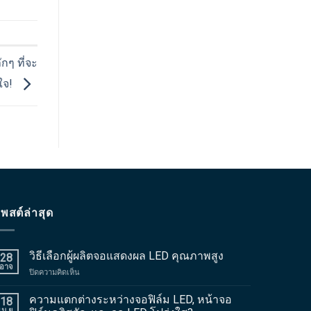
กๆ ที่จะ
ใจ!
พสต์ล่าสุด
วิธีเลือกผู้ผลิตจอแสดงผล LED คุณภาพสูง
28
อาจ
บน
ปิดความคิดเห็น
วิธี
เลือก
ความแตกต่างระหว่างจอฟิล์ม LED, หน้าจอ
18
ผู้
เม.ย