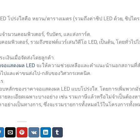
โปร่งใสคือ หยวน/ตารางเมตร (รวมถึงค่าชิป LED ด้วย, ชิปไดร
จำนวนคอมพิวเตอร์, รับบัตร, และส่งการ์ด.
พิวเตอร์, รวมถึงซอฟต์แวร์เล่นวิดีโอ LED, เป็นต้น, โดยทั่วไปไม
ะเงินเมื่อจัดส่งโดยลูกค้า.
ลิตจอแสดงผล LED
จะให้ความช่วยเหลือและคำแนะนำนอกสถานที่ส
พักทั่วไปและค่าขนส่งไป-กลับของวิศวกรเทคนิค.
ร.
นประกอบหลักของราคาจอแสดงผล LED แบบโปร่งใส. โดยการเพิ่มพวกมัน
ายละเอียดเฉพาะบางอย่าง เช่น รวมภาษีแล้วหรือไม่จำเป็นต้องหา
าคาอย่างเป็นทางการ, ซึ่งจะรวมรายการทั้งหมดไว้ในโครงการทั้งห