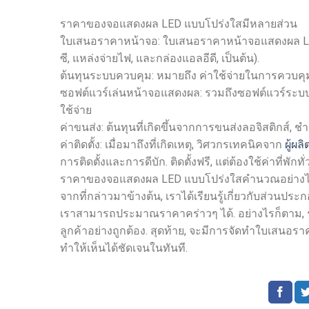
ราคาของจอแสดงผล LED แบบโปร่งใสมีหลายส่วน
ใบเสนอราคาหน้าจอ: ใบเสนอราคาหน้าจอแสดงผล LED 
ซี, แหล่งจ่ายไฟ, และกล่องแอลอีดี, เป็นต้น).
ต้นทุนระบบควบคุม: หมายถึง ค่าใช้จ่ายในการควบคุม
ซอฟต์แวร์เล่นหน้าจอแสดงผล: รวมถึงซอฟต์แวร์ระบบคอม
ใช้จ่าย
ค่าขนส่ง: ต้นทุนที่เกิดขึ้นจากการขนส่งลอจิสติกส์, ชำร
ค่าติดตั้ง: เมื่อมาถึงที่เกิดเหตุ, วิศวกรเทคนิคจาก
ผู้ผ
การติดตั้งและการดีบัก. ติดตั้งฟรี, แต่ต้องใช้ค่าที่
ราคาของจอแสดงผล LED แบบโปร่งใสคำนวณอย่างไ
จากที่กล่าวมาข้างต้น, เราได้เรียนรู้เกี่ยวกับส่ว
เราสามารถประมาณราคาคร่าวๆ ได้. อย่างไรก็ตาม, ร
ลูกค้าอย่างถูกต้อง. สุดท้าย, จะมีการจัดทำใบเสนอร
ทำให้เห็นได้ชัดเจนในทันที.