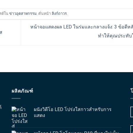
สต์ใน
ข่าวอุตสาหกรรม
. คั่นหน้า
ลิงก์ถาวร
.
หน้าจอแสดงผล LED ในร่มและกลางแจ้ง: 3 ข้อดีหลั
ส
ทำให้คุณประทับ
ผลิตภัณฑ์
โ
้
ผนังวิดีโอ LED โปร่งใสกาวสำหรับการ
แสดง