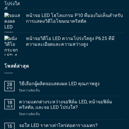
หน้าจอ LED โฮโลแกรม P10 ที่มองไม่เห็นสำหรับ
การแสดงวิดีโอโฆษณาคริสตัล
หน้าจอวิดีโอ LED ความโปร่งใสสูง P6.25 ที่มี
ความละเอียดและความสว่างสูง
โพสต์ล่าสุด
วิธีเลือกผู้ผลิตจอแสดงผล LED คุณภาพสูง
28
อาจ
บน
ปิดความคิดเห็น
วิธี
เลือก
ความแตกต่างระหว่างจอฟิล์ม LED, หน้าจอฟิล์ม
18
ผู้
เม.ย
คริสตัล, และจอ LED โปร่งใส?
ผลิต
บน
ปิดความคิดเห็น
จอแส
ความ
ดงผล
แตก
จอใส LED ราคาเท่าไหร่ต่อตารางเมตร?
LED
16
ต่าง