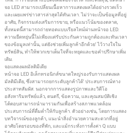
จอ LED สามารถเปลี่ยนเนื้อหาการแสดงผลได้อย่างรวดเร็ว
และเผยแพร่ข่าวสารล่าสุดได้ทันเวลา. ไม่ว่าจะเป็นข้อมูลที่อยู่
อาศัย, กิจกรรมส่งเสริมการขาย, หรือแนวโน้มของตลาด,
ทั้งหมดนี้สามารถถ่ายทอดแบบเรียลไทม์ผ่านหน้าจอ LED.
ความยืดหยุ่นนี้ไม่เพียงแต่รับประกันความถูกต้องและทันเวลา
ของข้อมูลเท่านั้น, แต่ยังช่วยเพิ่มลูกค้าอีกด้วย’ ไว้วางใจใน
ทรัพย์สิน, ทำให้พวกเขาเต็มใจที่จะหยุดและขอคำปรึกษาเพิ่ม
เติม.
จอแสดงผลมัลติมีเดีย
หน้าจอ LED อิเล็กทรอนิกส์ขนาดใหญ่รองรับการแสดงผล
มัลติมีเดีย, ซึ่งสามารถยกระดับลูกค้าได้’ ประสบการณ์ทาง
ประสาทสัมผัส. นอกจากการแสดงรูปภาพและวิดีโอ
อสังหาริมทรัพย์แล้ว, ดนตรี, ข้อความ, และคุณสมบัติเชิง
โต้ตอบสามารถนำมารวมกันเพื่อสร้างสภาพแวดล้อม
ประสบการณ์ที่ดื่มด่ำให้กับลูกค้า. ตัวอย่างเช่น, โดยการแสดง
บทวิจารณ์ของลูกค้า, แนะนำสิ่งอำนวยความสะดวกที่อยู่
อาศัยโดยรอบของที่พัก, และแม้กระทั่งการตั้งค่า Q แบบ