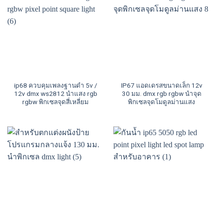
ip68 ควบคุมเพลงฐานดำ 5v /
IP67 แอดเดรสขนาดเล็ก 12v
12v dmx ws2812 นำแสง rgb
30 มม. dmx rgb rgbw นำจุด
rgbw พิกเซลจุดสี่เหลี่ยม
พิกเซลจุดโมดูลม่านแสง