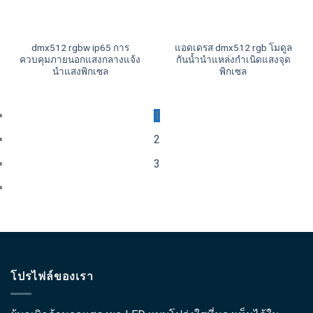
dmx512 rgbw ip65 การ
แอดเดรส dmx512 rgb โมดูล
ควบคุมภายนอกแสงกลางแจ้ง
กันน้ำนำแหล่งกำเนิดแสงจุด
นำแสงพิกเซล
พิกเซล
1
2
3
โปรไฟล์ของเรา