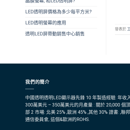
晶膜螢幕, 和LED透明屏?
LED透明屏價格為多少每平方米?
LED透明螢幕的應用
發表於
透明LED屏帶動銷售中心銷售
我們的簡介
中國透明透明LED顯示器先鋒 10 年製造經驗. 年收入
300萬美元 – 350萬美元的月產量 : 關於 20,000 個
部 2 市場: 北美 25% ,歐洲 45% ,其他 30% 證書: ,聯
通信委員會, 這個&歐洲的ROHS.