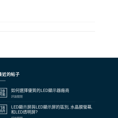
最近的帖子
如何選擇優質的LED顯示器廠商
28
可能
上
評論關閉
如
何
LED顯示屏與LED顯示屏的區別, 水晶膜螢幕,
18
選
四月
和LED透明屏?
擇