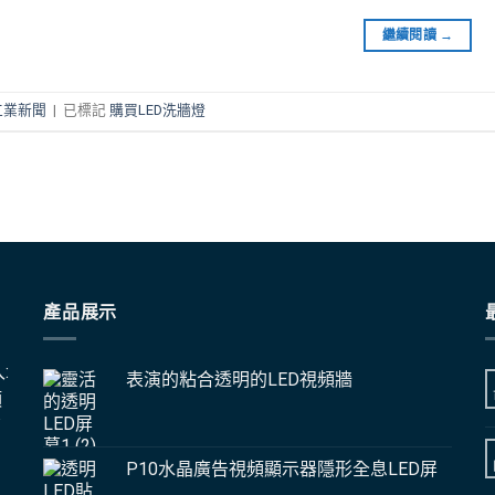
繼續閱讀
→
工業新聞
|
已標記
購買LED洗牆燈
產品展示
:
表演的粘合透明的LED視頻牆
頂
邦
P10水晶廣告視頻顯示器隱形全息LED屏