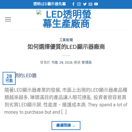
跳
透明LED顯示器先驅
到
內
容
工業新聞
如何選擇優質的LED顯示器廠商
發表於
可能 28, 2026
通過
管理員
28
可能
隨著LED顯示器產業的發展, 市面上出現的LED顯示器產品種
類越來越多, 琳瑯滿目的產品讓人眼花撩亂. 投資者很容易買
到劣質LED顯示屏, 性能差、維護成本高.
They spend a lot of
money to purchase but end
[…]
繼續閱讀
→