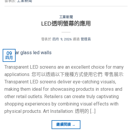
發表於
工業新聞
工業新聞
LED透明螢幕的應用
發表於
四月 9, 2026
通過
管理員
09
四月
Transparent LED screens are an excellent choice for many
applications
. 您可以透過以下幾種方式使用它們: 零售展示:
Transparent LED screens deliver eye-catching visuals
,
making them ideal for showcasing products in stores and
other retail outlets
.
Retailers can create truly captivating
shopping experiences by combining visual effects with
physical products
.
Art Installation
: 透明的 […]
繼續閱讀
→