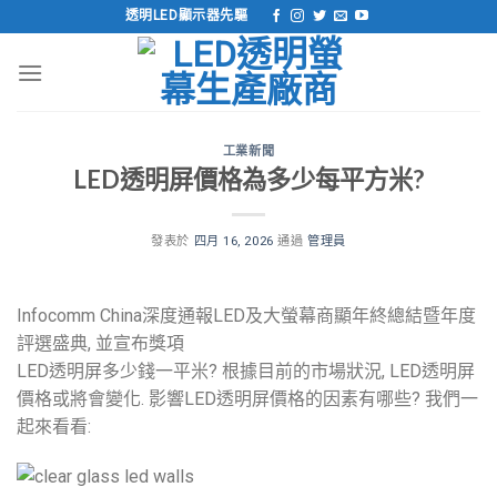
跳
透明LED顯示器先驅
到
內
容
工業新聞
LED透明屏價格為多少每平方米?
發表於
四月 16, 2026
通過
管理員
Infocomm China深度通報LED及大螢幕商顯年終總結暨年度
評選盛典, 並宣布獎項
LED透明屏多少錢一平米? 根據目前的市場狀況, LED透明屏
價格或將會變化. 影響LED透明屏價格的因素有哪些? 我們一
起來看看: