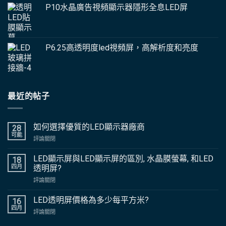
P10水晶廣告視頻顯示器隱形全息LED屏
P6.25高透明度led視頻屏，高解析度和亮度
最近的帖子
如何選擇優質的LED顯示器廠商
28
可能
上
評論關閉
如
何
LED顯示屏與LED顯示屏的區別, 水晶膜螢幕, 和LED
18
選
四月
透明屏?
擇
上
評論關閉
優
LED
質
顯
LED透明屏價格為多少每平方米?
的
16
示
LED
四月
上
評論關閉
屏
顯
LED
與
示