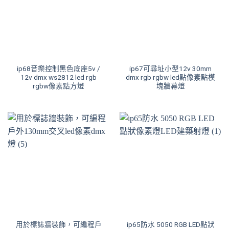
ip68音樂控制黑色底座5v /
ip67可尋址小型12v 30mm
12v dmx ws2812 led rgb
dmx rgb rgbw led點像素點模
rgbw像素點方燈
塊牆幕燈
用於標誌牆裝飾，可編程戶
ip65防水 5050 RGB LED點狀