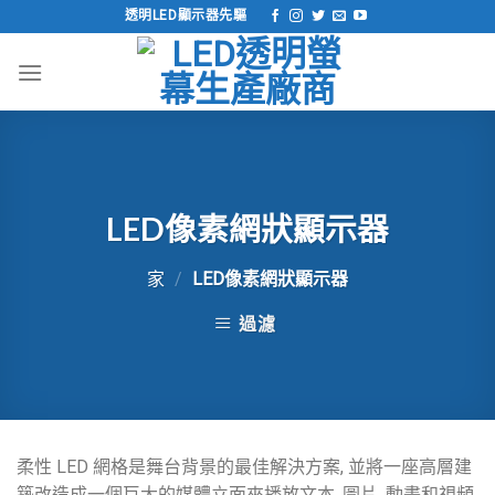
跳
透明LED顯示器先驅
到
內
容
LED像素網狀顯示器
家
/
LED像素網狀顯示器
過濾
柔性 LED 網格是舞台背景的最佳解決方案, 並將一座高層建
築改造成一個巨大的媒體立面來播放文本, 圖片, 動畫和視頻.