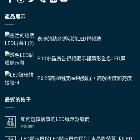
產品展示
表演的粘合透明的LED視頻牆
P10水晶廣告視頻顯示器隱形全息LED屏
P6.25高透明度led視頻屏，高解析度和亮度
最近的帖子
如何選擇優質的LED顯示器廠商
28
可能
評論關閉
上
如
何
LED顯示屏與LED顯示屏的區別, 水晶膜螢幕, 和LED
18