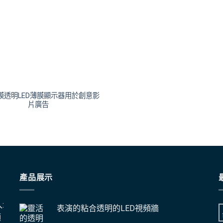
貼膜透明LED薄膜顯示器用於創意影
片廣告
產品展示
:
表演的粘合透明的LED視頻牆
頂