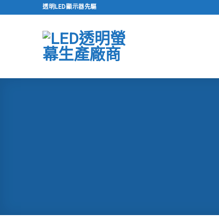
跳
透明LED顯示器先驅
到
內
容