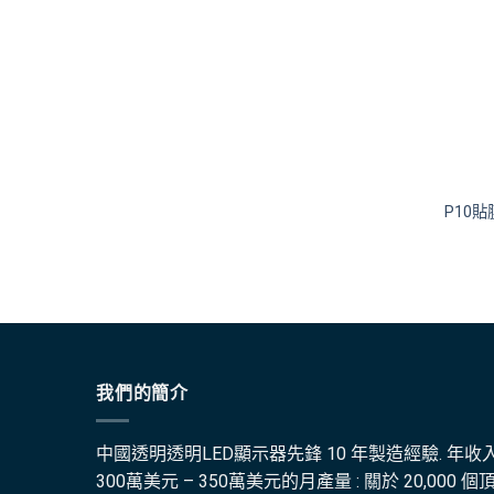
P10
我們的簡介
中國透明透明LED顯示器先鋒 10 年製造經驗. 年收入
300萬美元 – 350萬美元的月產量 : 關於 20,000 個