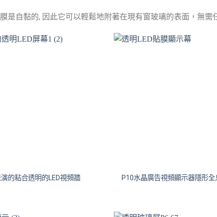
D膜是自黏的, 因此它可以輕鬆地附著在現有窗玻璃的表面，無需
表演的粘合透明的LED視頻牆
P10水晶廣告視頻顯示器隱形全息