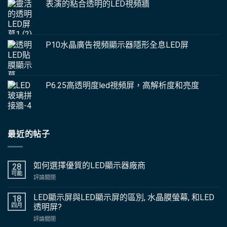
表演的粘合透明的LED視頻牆
P10水晶廣告視頻顯示器隱形全息LED屏
P6.25高透明度led視頻屏，高解析度和亮度
最近的帖子
如何選擇優質的LED顯示器廠商
28
可能
上
評論關閉
如
何
LED顯示屏與LED顯示屏的區別, 水晶膜螢幕, 和LED
18
選
四月
透明屏?
擇
上
評論關閉
優