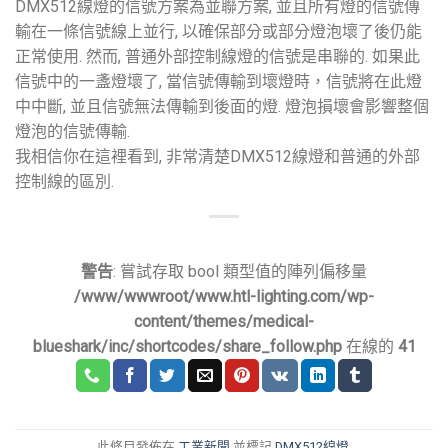
DMX512線燈的信號方案為並聯方案, 並且所有燈的信號傳
輸在一條信號線上並行, 以確保部分或部分燈泡壞了後仍能
正常使用. 然而, 普通外部控制線燈的信號是串聯的. 如果此
信號中的一盞燈壞了, 當信號傳輸到壞燈時，信號將在此燈
中中斷, 並且信號無法傳輸到後面的燈. 燈泡損壞會影響整個
燈泡的信號傳輸.
我相信你在這裡看到, 非常清楚DMX512線燈和普通的外部
控制線的區別.
警告
: 嘗試存取 bool 類型值的陣列偏移量
/www/wwwroot/www.htl-lighting.com/wp-
content/themes/medical-
blueshark/inc/shortcodes/share_follow.php
在線的
41
此條目發佈在
工業新聞
並標記
DMX512線燈
.