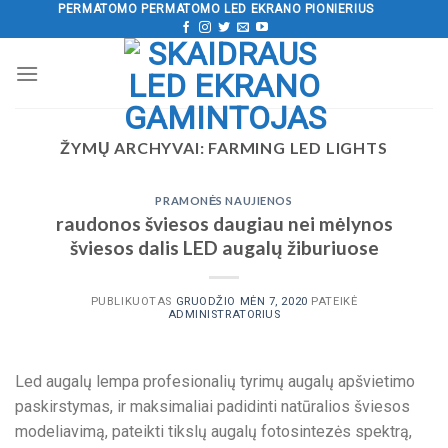
Pereiti
PERMATOMO PERMATOMO LED EKRANO PIONIERIUS
prie
turinio
ŽYMŲ ARCHYVAI:
FARMING LED LIGHTS
PRAMONĖS NAUJIENOS
raudonos šviesos daugiau nei mėlynos
šviesos dalis LED augalų žiburiuose
PUBLIKUOTAS
GRUODŽIO MĖN 7, 2020
PATEIKĖ
ADMINISTRATORIUS
Led augalų lempa profesionalių tyrimų augalų apšvietimo
paskirstymas, ir maksimaliai padidinti natūralios šviesos
modeliavimą, pateikti tikslų augalų fotosintezės spektrą,