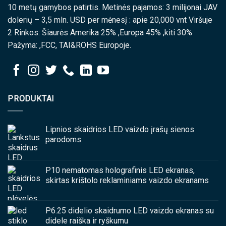
10 metų gamybos patirtis. Metinės pajamos: 3 milijonai JAV
dolerių – 3,5 mln. USD per mėnesį : apie 20,000 vnt Viršuje
2 Rinkos: Šiaurės Amerika 25% ,Europa 45% ,kiti 30%
Pažyma: ,FCC, TAI&ROHS Europoje.
PRODUKTAI
Lipnios skaidrios LED vaizdo įrašų sienos
parodoms
P10 nematomas holografinis LED ekranas,
skirtas krištolo reklaminiams vaizdo ekranams
P6.25 didelio skaidrumo LED vaizdo ekranas su
didele raiška ir ryškumu