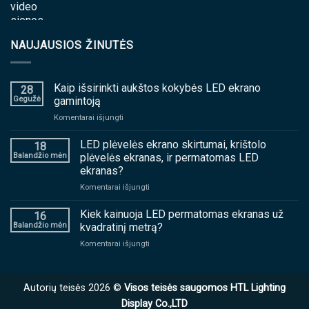
NAUJAUSIOS ŽINUTĖS
Kaip išsirinkti aukštos kokybės LED ekrano
28
Gegužė
gamintoją
ant
Komentarai išjungti
Kaip
išsirinkti
LED plėvelės ekrano skirtumai, krištolo
18
aukštos
Balandžio mėn
plėvelės ekranas, ir permatomas LED
kokybės
ekranas?
LED
ant
Komentarai išjungti
ekrano
LED
gamintoją
plėvelės
Kiek kainuoja LED permatomas ekranas už
16
ekrano
Balandžio mėn
kvadratinį metrą?
skirtumai,
ant
Komentarai išjungti
krištolo
Kiek
plėvelės
kainuoja
ekranas,
LED
ir
Autorių teisės 2026 ©
Visos teisės saugomos HTL Lighting
permatomas
permatomas
ekranas
Display Co.,LTD
LED