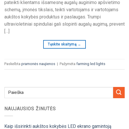
pateikti klientams išsamesnę augalų auginimo apšvietimo
schemą, įmonės tikslais, teikti vartotojams ir vartotojams
aukštos kokybės produktus ir paslaugas. Trumpi
ultravioletiniai spinduliai gali slopinti augalų augimą,
prevent
[…]
Tęskite skaitymą
→
Paskelbta
pramonės naujienos
|
Pažymėta
farming led lights
NAUJAUSIOS ŽINUTĖS
Kaip išsirinkti aukštos kokybės LED ekrano gamintoją