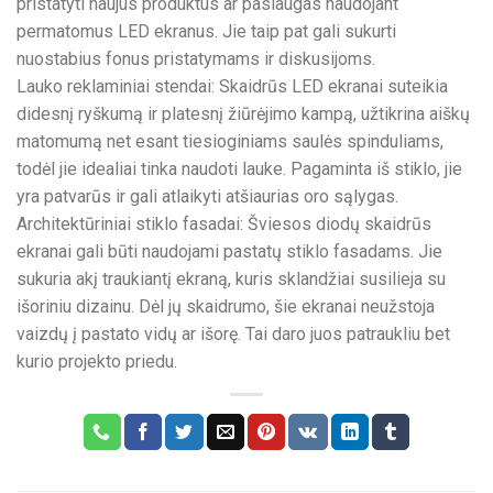
pristatyti naujus produktus ar paslaugas naudojant
permatomus LED ekranus. Jie taip pat gali sukurti
nuostabius fonus pristatymams ir diskusijoms.
Lauko reklaminiai stendai: Skaidrūs LED ekranai suteikia
didesnį ryškumą ir platesnį žiūrėjimo kampą, užtikrina aiškų
matomumą net esant tiesioginiams saulės spinduliams,
todėl jie idealiai tinka naudoti lauke. Pagaminta iš stiklo, jie
yra patvarūs ir gali atlaikyti atšiaurias oro sąlygas.
Architektūriniai stiklo fasadai: Šviesos diodų skaidrūs
ekranai gali būti naudojami pastatų stiklo fasadams. Jie
sukuria akį traukiantį ekraną, kuris sklandžiai susilieja su
išoriniu dizainu. Dėl jų skaidrumo, šie ekranai neužstoja
vaizdų į pastato vidų ar išorę. Tai daro juos patraukliu bet
kurio projekto priedu.