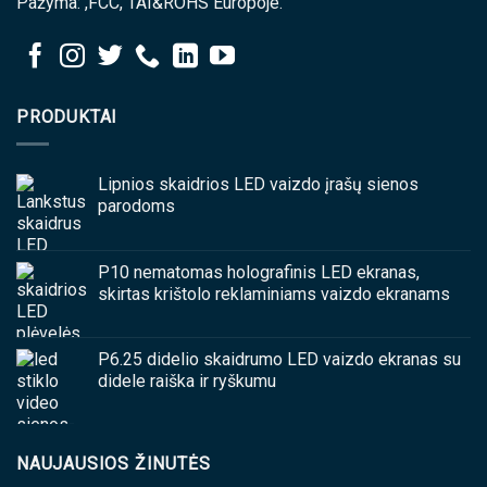
Pažyma: ,FCC, TAI&ROHS Europoje.
PRODUKTAI
Lipnios skaidrios LED vaizdo įrašų sienos
parodoms
P10 nematomas holografinis LED ekranas,
skirtas krištolo reklaminiams vaizdo ekranams
P6.25 didelio skaidrumo LED vaizdo ekranas su
didele raiška ir ryškumu
NAUJAUSIOS ŽINUTĖS