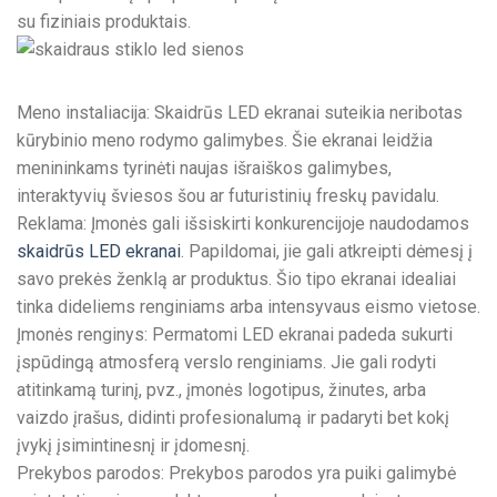
su fiziniais produktais.
Meno instaliacija: Skaidrūs LED ekranai suteikia neribotas
kūrybinio meno rodymo galimybes. Šie ekranai leidžia
menininkams tyrinėti naujas išraiškos galimybes,
interaktyvių šviesos šou ar futuristinių freskų pavidalu.
Reklama: Įmonės gali išsiskirti konkurencijoje naudodamos
skaidrūs LED ekranai
. Papildomai, jie gali atkreipti dėmesį į
savo prekės ženklą ar produktus. Šio tipo ekranai idealiai
tinka dideliems renginiams arba intensyvaus eismo vietose.
Įmonės renginys: Permatomi LED ekranai padeda sukurti
įspūdingą atmosferą verslo renginiams. Jie gali rodyti
atitinkamą turinį, pvz., įmonės logotipus, žinutes, arba
vaizdo įrašus, didinti profesionalumą ir padaryti bet kokį
įvykį įsimintinesnį ir įdomesnį.
Prekybos parodos: Prekybos parodos yra puiki galimybė