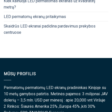
Kiek kainuoja LED permatomas ekranas už kvadratinį
metrą?
LED permatomų ekranų pritaikymas
Skaidrūs LED ekranai padidina pardavimus prekybos
centruose
MŪSŲ PROFILIS
Permatomų permatomų LED ekranų pradininkas Kinijoje su
10 metų gamybos patirtis. Metinės pajamos: 3 milijonai JAV
dolerių – 3,5 mln. USD per mėnesį : apie 20,000 vnt Viršuje
2 Rinkos: Šiaurės Amerika 25% ,Europa 45% ,kiti 30%