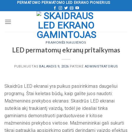
Pereiti
PERMATOMO PERMATOMO LED EKRANO PIONIERIUS
prie
turinio
PRAMONĖS NAUJIENOS
LED permatomų ekranų pritaikymas
PUBLIKUOTAS
BALANDIS 9, 2026
PATEIKĖ
ADMINISTRATORIUS
Skaidrūs LED ekranai yra puikus pasirinkimas daugeliui
programų. Štai keletas būdų, kaip galite juos naudoti:
Mažmeninės prekybos ekranas: Skaidrūs LED ekranai
suteikia akį traukiantį vaizdą, todėl jie idealiai tinka
gaminiams demonstruoti parduotuvėse ir kitose
mažmeninės prekybos vietose. Mažmenininkai gali sukurti
tikrai patrauklią apsipirkimo patirtį derindami vaizdo efektus