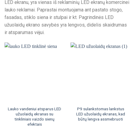
LED ekranu, yra vienas iš reklaminių LED ekranų komercinei
lauko reklamai. Paprastai montuojama ant pastato stogo,
fasadas, stiklo siena ir stulpai ir kt. Pagrindinės LED
užuolaidų ekrano savybės yra lengvos, didelis skaidrumas
ir atsparumas vėjui.
Lauko vandeniui atsparus LED
P9 sulankstomas lankstus
užuolaidų ekranas su
LED užuolaidų ekranas, kad
tinkliniais vaizdo sienų
būtų lengva assmebruoti
efektais