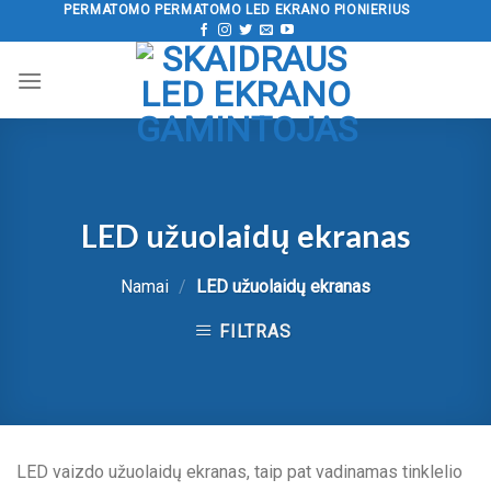
Pereiti
PERMATOMO PERMATOMO LED EKRANO PIONIERIUS
prie
turinio
LED užuolaidų ekranas
Namai
/
LED užuolaidų ekranas
FILTRAS
LED vaizdo užuolaidų ekranas, taip pat vadinamas tinklelio