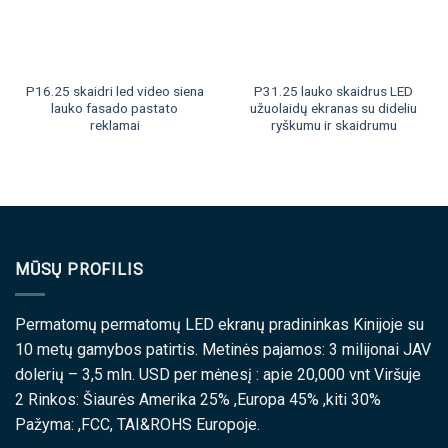
P16.25 skaidri led video siena
P31.25 lauko skaidrus LED
lauko fasado pastato
užuolaidų ekranas su dideliu
reklamai
ryškumu ir skaidrumu
MŪSŲ PROFILIS
Permatomų permatomų LED ekranų pradininkas Kinijoje su
10 metų gamybos patirtis. Metinės pajamos: 3 milijonai JAV
dolerių – 3,5 mln. USD per mėnesį : apie 20,000 vnt Viršuje
2 Rinkos: Šiaurės Amerika 25% ,Europa 45% ,kiti 30%
Pažyma: ,FCC, TAI&ROHS Europoje.