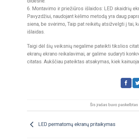
didesnė.
6. Montavimo ir priežiūros išlaidos: LED skaidrių ekr
Pavyzdžiui, naudojant kėlimo metodą yra daug papras
siena, be svėrimo, Taip pat reikėtų atsižvelgti į tai,
išlaidas.
Taigi dėl šių veiksnių negalime pateikti tikslios cit
ekranų ekrano reikalavimai, ar galime sudaryti konkreč
citatas. Aukščiau pateiktas atsakymas, kiek kainuo
Šis įrašas buvo paskelbtas
LED permatomų ekranų pritaikymas