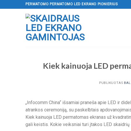
Pereiti
PERMATOMO PERMATOMO LED EKRANO PIONIERIUS
prie
turinio
Kiek kainuoja LED perma
PUBLIKUOTAS
BAL
„Infocomm China“ išsamiai praneša apie LED ir dide
atrankos ceremoniją, su paskelbtais apdovanojimai
Kiek kainuoja LED permatomas ekranas už kvadratin
gali keistis. Kokie veiksniai turi įtakos LED skaidri