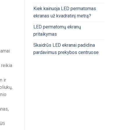
Kiek kainuoja LED permatomas
ekranas už kvadratinį metrą?
LED permatomų ekranų
pritaikymas
Skaidrūs LED ekranai padidina
nkamai
pardavimus prekybos centruose
 reikia
m ir
oliukų,
nio
anas,
ūti