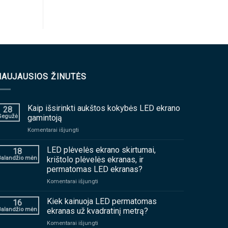
NAUJAUSIOS ŽINUTĖS
Kaip išsirinkti aukštos kokybės LED ekrano
28
Gegužė
gamintoją
ant
Komentarai išjungti
Kaip
išsirinkti
LED plėvelės ekrano skirtumai,
18
aukštos
Balandžio mėn
krištolo plėvelės ekranas, ir
kokybės
permatomas LED ekranas?
LED
ant
Komentarai išjungti
ekrano
LED
gamintoją
plėvelės
Kiek kainuoja LED permatomas
16
ekrano
Balandžio mėn
ekranas už kvadratinį metrą?
skirtumai,
ant
Komentarai išjungti
krištolo