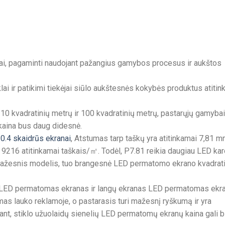
ai, pagaminti naudojant pažangius gamybos procesus ir aukštos
nklai ir patikimi tiekėjai siūlo aukštesnės kokybės produktus atiti
i 10 kvadratinių metrų ir 100 kvadratinių metrų, pastarųjų gamybai
 kaina bus daug didesnė.
0.4 skaidrūs ekranai
, Atstumas tarp taškų yra atitinkamai 7,81 m
9216 atitinkamai taškais/㎡. Todėl, P7.81 reikia daugiau LED kar
mažesnis modelis, tuo brangesnė LED permatomo ekrano kvadrati
s LED permatomas ekranas ir langų ekranas LED permatomas ekr
mas lauko reklamoje, o pastarasis turi mažesnį ryškumą ir yra
ant, stiklo užuolaidų sienelių LED permatomų ekranų kaina gali b