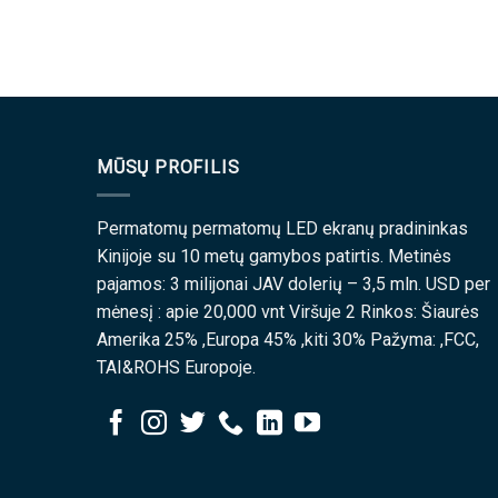
MŪSŲ PROFILIS
Permatomų permatomų LED ekranų pradininkas
Kinijoje su 10 metų gamybos patirtis. Metinės
pajamos: 3 milijonai JAV dolerių – 3,5 mln. USD per
mėnesį : apie 20,000 vnt Viršuje 2 Rinkos: Šiaurės
Amerika 25% ,Europa 45% ,kiti 30% Pažyma: ,FCC,
TAI&ROHS Europoje.