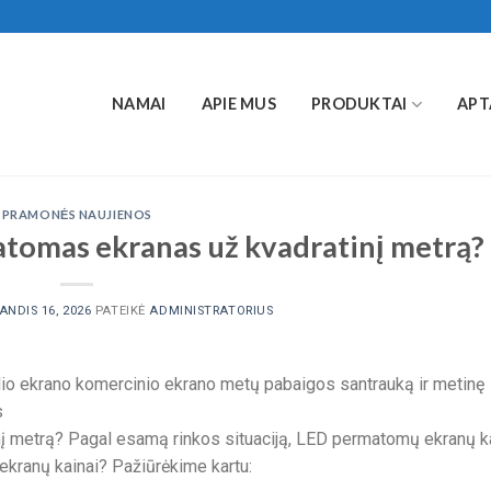
NAMAI
APIE MUS
PRODUKTAI
APT
PRAMONĖS NAUJIENOS
tomas ekranas už kvadratinį metrą?
ANDIS 16, 2026
PATEIKĖ
ADMINISTRATORIUS
lio ekrano komercinio ekrano metų pabaigos santrauką ir metinę
s
į metrą? Pagal esamą rinkos situaciją, LED permatomų ekranų k
ų ekranų kainai? Pažiūrėkime kartu: