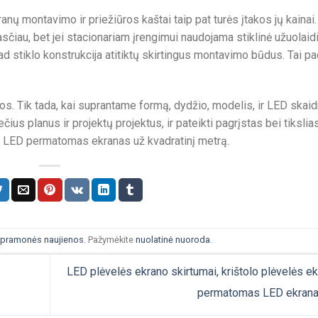
anų montavimo ir priežiūros kaštai taip pat turės įtakos jų kainai.
čiau, bet jei stacionariam įrengimui naudojama stiklinė užuolaid
 kad stiklo konstrukcija atitiktų skirtingus montavimo būdus. Tai p
atos. Tik tada, kai suprantame formą, dydžio, modelis, ir LED skaid
ius planus ir projektų projektus, ir pateikti pagrįstas bei tikslia
ja LED permatomas ekranas už kvadratinį metrą.
pramonės naujienos
. Pažymėkite
nuolatinė nuoroda
.
LED plėvelės ekrano skirtumai, krištolo plėvelės ekr
permatomas LED ekran