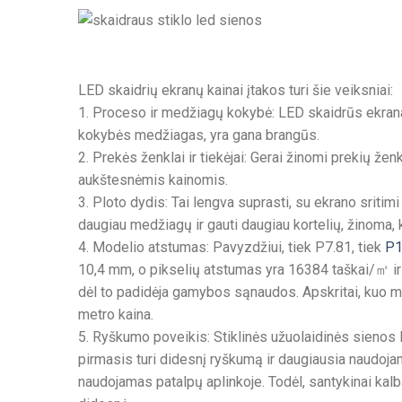
LED skaidrių ekranų kainai įtakos turi šie veiksniai:
1. Proceso ir medžiagų kokybė: LED skaidrūs ekran
kokybės medžiagas, yra gana brangūs.
2. Prekės ženklai ir tiekėjai: Gerai žinomi prekių že
aukštesnėmis kainomis.
3. Ploto dydis: Tai lengva suprasti, su ekrano sritim
daugiau medžiagų ir gauti daugiau kortelių, žinoma,
4. Modelio atstumas: Pavyzdžiui, tiek P7.81, tiek
P1
10,4 mm, o pikselių atstumas yra 16384 taškai/㎡ ir 
dėl to padidėja gamybos sąnaudos. Apskritai, kuo 
metro kaina.
5. Ryškumo poveikis: Stiklinės užuolaidinės sieno
pirmasis turi didesnį ryškumą ir daugiausia naudoja
naudojamas patalpų aplinkoje. Todėl, santykinai kalb