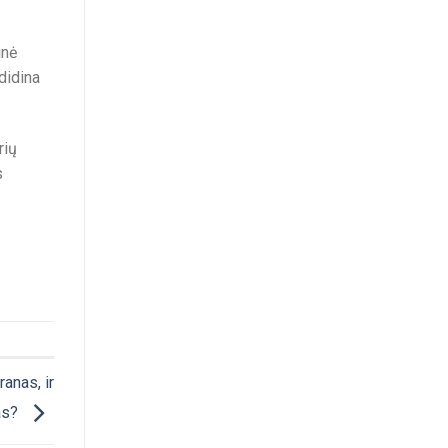
inė
adidina
rių
s
anas, ir
as?