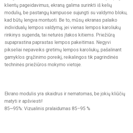
klientų pageidavimus, ekraną galima surinkti iš kelių
modulių, be pastangų kampuose sujungti su valdymo bloku,
kad būtų lengva montuoti. Be to, mūsų ekranas palaiko
individualų lempos valdymą; jei vienas lempos karoliukų
rinkinys sugenda, tai neturės įtakos kitiems. Priežiūrą
supaprastina paprastas lempos pakeitimas. Negyvi
pikseliai nepaveiks gretimų lempos karoliukų, pašalinant
gamyklos grąžinimo poreikį, reikalingos tik pagrindinės
techninės priežiūros mokymo vietoje.
Ekrano modulis yra skaidrus ir nematomas, be jokių kliūčių
matyti ir apšviesti!
85~95%: Vizualinis pralaidumas 85–95 %