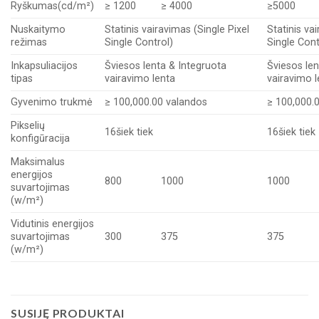
Ryškumas(cd/m²)
≥ 1200
≥ 4000
≥5000
Nuskaitymo
Statinis vairavimas (Single Pixel
Statinis va
režimas
Single Control)
Single Cont
Inkapsuliacijos
Šviesos lenta & Integruota
Šviesos len
tipas
vairavimo lenta
vairavimo l
Gyvenimo trukmė
≥ 100,000.00 valandos
≥ 100,000.
Pikselių
16šiek tiek
16šiek tiek
konfigūracija
Maksimalus
energijos
800
1000
1000
suvartojimas
(w/m²)
Vidutinis energijos
suvartojimas
300
375
375
(w/m²)
SUSIJĘ PRODUKTAI