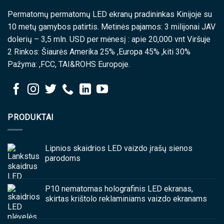
Permatomų permatomų LED ekranų pradininkas Kinijoje su
10 metų gamybos patirtis. Metinės pajamos: 3 milijonai JAV
dolerių – 3,5 mln. USD per mėnesį : apie 20,000 vnt Viršuje
2 Rinkos: Šiaurės Amerika 25% ,Europa 45% ,kiti 30%
Pažyma: ,FCC, TAI&ROHS Europoje.
PRODUKTAI
Lipnios skaidrios LED vaizdo įrašų sienos
parodoms
P10 nematomas holografinis LED ekranas,
skirtas krištolo reklaminiams vaizdo ekranams