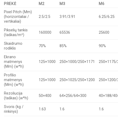
PREKĖ
M2
M3
M6
Pixel Pitch (Mm)
(horizontaliai /
2.5/2.5
3.91/3.91
6.25/6.25
vertikaliai)
Pikselių tankis
160000
65536
25600
(taškas/m²)
Skaidrumo
70%
85%
90%
rodiklis
Ekrano
matmenys
125×1000
250×1000/250×1171
250×1175/
(Mm) (w*h)
Profilio
matmenys
125×1000
250×1025/250×1200
250×1200/
(Mm) (w*h)
Rezoliucija
50×400
64×256/64×300
40×188/40
(taškas) (w*h)
Svoris (kg /
1.63
1.6
1.6
rinkinys)