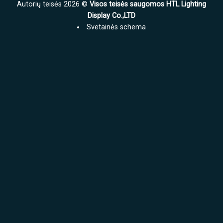
Autorių teisės 2026 ©
Visos teisės saugomos HTL Lighting
permatomas
permatomas
ekranas
Display Co.,LTD
LED
už
ekranas?
Svetainės schema
kvadratinį
metrą?