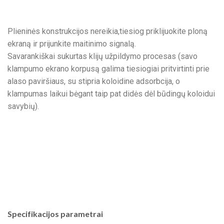
Plieninės konstrukcijos nereikia,tiesiog priklijuokite ploną
ekraną ir prijunkite maitinimo signalą.
Savarankiškai sukurtas klijų užpildymo procesas (savo
klampumo ekrano korpusą galima tiesiogiai pritvirtinti prie
alaso paviršiaus, su stipria koloidine adsorbcija, o
klampumas laikui bėgant taip pat didės dėl būdingų koloidui
savybių).
Specifikacijos parametrai