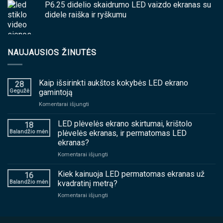
P6.25 didelio skaidrumo LED vaizdo ekranas su
didele raiška ir ryškumu
NAUJAUSIOS ŽINUTĖS
Kaip išsirinkti aukštos kokybės LED ekrano
28
Gegužė
gamintoją
ant
Komentarai išjungti
Kaip
išsirinkti
LED plėvelės ekrano skirtumai, krištolo
18
aukštos
Balandžio mėn
plėvelės ekranas, ir permatomas LED
kokybės
ekranas?
LED
ant
Komentarai išjungti
ekrano
LED
gamintoją
plėvelės
Kiek kainuoja LED permatomas ekranas už
16
ekrano
Balandžio mėn
kvadratinį metrą?
skirtumai,
ant
Komentarai išjungti
krištolo
Kiek
plėvelės
kainuoja
ekranas,
LED
ir