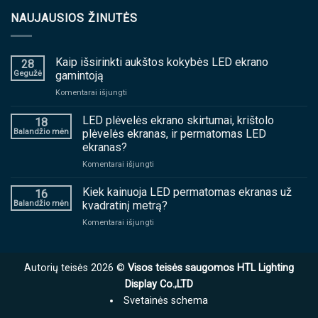
NAUJAUSIOS ŽINUTĖS
Kaip išsirinkti aukštos kokybės LED ekrano
28
Gegužė
gamintoją
ant
Komentarai išjungti
Kaip
išsirinkti
LED plėvelės ekrano skirtumai, krištolo
18
aukštos
Balandžio mėn
plėvelės ekranas, ir permatomas LED
kokybės
ekranas?
LED
ant
Komentarai išjungti
ekrano
LED
gamintoją
plėvelės
Kiek kainuoja LED permatomas ekranas už
16
ekrano
Balandžio mėn
kvadratinį metrą?
skirtumai,
ant
Komentarai išjungti
krištolo
Kiek
plėvelės
kainuoja
ekranas,
LED
ir
Autorių teisės 2026 ©
Visos teisės saugomos HTL Lighting
permatomas
permatomas
ekranas
Display Co.,LTD
LED
už
ekranas?
Svetainės schema
kvadratinį