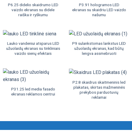
P6.25 didelio skaidrumo LED
P3.91 hologramos LED
vaizdo ekranas su didele
ekranas su skaidriu LED vaizdo
raiška ir ryškumu
našumu
Lauko vandeniui atsparus LED
P9 sulankstomas lankstus LED
užuolaidų ekranas su tinkliniais
užuolaidų ekranas, kad būtų
vaizdo sienų efektais
lengva assmebruoti
P2.8 skaidrus skaitmeninis led
plakatas, skirtas mažmeninės
P31.25 led media fasado
prekybos parduotuvių
ekranas reklamos centrui
reklamai