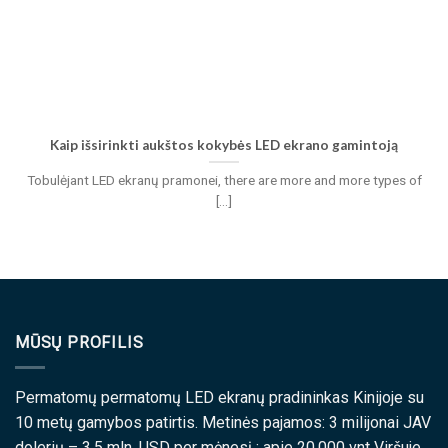
Kaip išsirinkti aukštos kokybės LED ekrano gamintoją
Tobulėjant LED ekranų pramonei,
there are more and more types of
[...]
MŪSŲ PROFILIS
Permatomų permatomų LED ekranų pradininkas Kinijoje su
10 metų gamybos patirtis. Metinės pajamos: 3 milijonai JAV
dolerių – 3,5 mln. USD per mėnesį : apie 20,000 vnt Viršuje