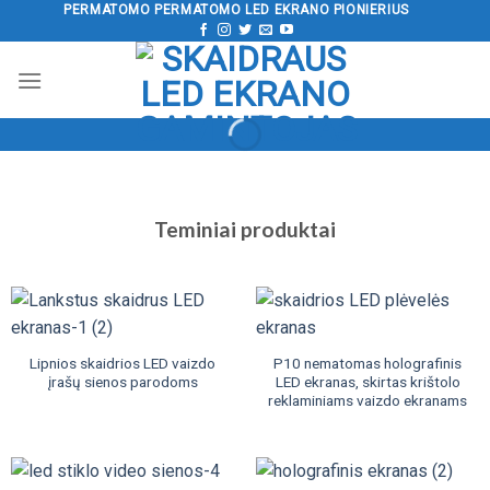
Pereiti
PERMATOMO PERMATOMO LED EKRANO PIONIERIUS
prie
turinio
Teminiai produktai
Lipnios skaidrios LED vaizdo
P10 nematomas holografinis
įrašų sienos parodoms
LED ekranas, skirtas krištolo
reklaminiams vaizdo ekranams