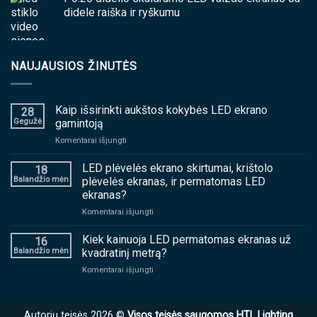
didele raiška ir ryškumu
NAUJAUSIOS ŽINUTĖS
Kaip išsirinkti aukštos kokybės LED ekrano
28
Gegužė
gamintoją
ant
Komentarai išjungti
Kaip
išsirinkti
LED plėvelės ekrano skirtumai, krištolo
18
aukštos
Balandžio mėn
plėvelės ekranas, ir permatomas LED
kokybės
ekranas?
LED
ant
Komentarai išjungti
ekrano
LED
gamintoją
plėvelės
Kiek kainuoja LED permatomas ekranas už
16
ekrano
Balandžio mėn
kvadratinį metrą?
skirtumai,
ant
Komentarai išjungti
krištolo
Kiek
plėvelės
kainuoja
ekranas,
LED
ir
Autorių teisės 2026 ©
Visos teisės saugomos HTL Lighting