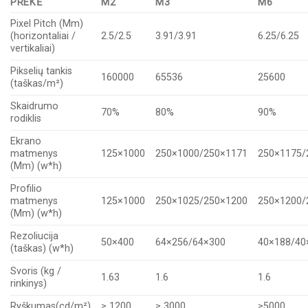
PREKĖ
M2
M3
M6
Pixel Pitch (Mm)
(horizontaliai /
2.5/2.5
3.91/3.91
6.25/6.25
vertikaliai)
Pikselių tankis
160000
65536
25600
(taškas/m²)
Skaidrumo
70%
80%
90%
rodiklis
Ekrano
matmenys
125×1000
250×1000/250×1171
250×1175/
(Mm) (w*h)
Profilio
matmenys
125×1000
250×1025/250×1200
250×1200/
(Mm) (w*h)
Rezoliucija
50×400
64×256/64×300
40×188/40
(taškas) (w*h)
Svoris (kg /
1.63
1.6
1.6
rinkinys)
Ryškumas(cd/m²)
≥ 1200
≥ 3000
≥5000