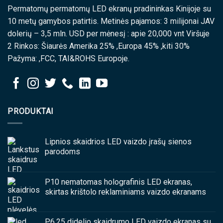
Permatomų permatomų LED ekranų pradininkas Kinijoje su
10 metų gamybos patirtis. Metinės pajamos: 3 milijonai JAV
dolerių – 3,5 mln. USD per mėnesį : apie 20,000 vnt Viršuje
2 Rinkos: Šiaurės Amerika 25% ,Europa 45% ,kiti 30%
Pažyma: ,FCC, TAI&ROHS Europoje.
PRODUKTAI
Lipnios skaidrios LED vaizdo įrašų sienos
parodoms
P10 nematomas holografinis LED ekranas,
skirtas krištolo reklaminiams vaizdo ekranams
P6.25 didelio skaidrumo LED vaizdo ekranas su