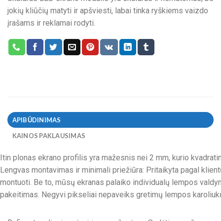
jokių kliūčių matyti ir apšviesti, labai tinka ryškiems vaizdo
įrašams ir reklamai rodyti.
APIBŪDINIMAS
KAINOS PAKLAUSIMAS
Itin plonas ekrano profilis yra mažesnis nei 2 mm, kurio kvadratini
Lengvas montavimas ir minimali priežiūra: Pritaikyta pagal klie
montuoti. Be to, mūsų ekranas palaiko individualų lempos valdym
pakeitimas. Negyvi pikseliai nepaveiks gretimų lempos karoliukų