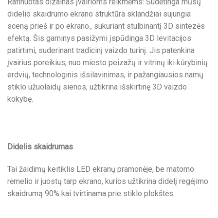
Rafinuotas dizainas įvairioms reikmėms: Sudėtinga mūsų
didelio skaidrumo ekrano struktūra sklandžiai sujungia
sceną prieš ir po ekrano., sukuriant stulbinantį 3D sintezės
efektą. Šis gaminys pasižymi įspūdinga 3D levitacijos
patirtimi, suderinant tradicinį vaizdo turinį. Jis patenkina
įvairius poreikius, nuo miesto peizažų ir vitrinų iki kūrybinių
erdvių, technologinis išsilavinimas, ir pažangiausios namų
stiklo užuolaidų sienos, užtikrina išskirtinę 3D vaizdo
kokybę.
Didelis skaidrumas
Tai žaidimų keitiklis LED ekranų pramonėje, be matomo
rėmelio ir juostų tarp ekrano, kurios užtikrina didelį regėjimo
skaidrumą 90% kai tvirtinama prie stiklo plokštės.