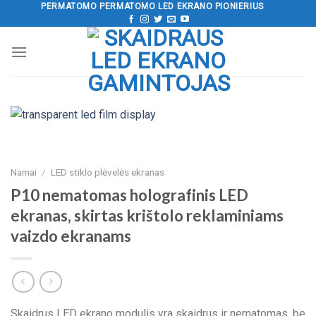
Pereiti
PERMATOMO PERMATOMO LED EKRANO PIONIERIUS
prie
turinio
Namai
/
LED stiklo plėvelės ekranas
P10 nematomas holografinis LED
ekranas, skirtas krištolo reklaminiams
vaizdo ekranams
Skaidrus LED ekrano modulis yra skaidrus ir nematomas, be