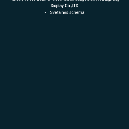
permatomas
permatomas
ekranas
Display Co.,LTD
LED
už
ekranas?
Svetainės schema
kvadratinį
metrą?