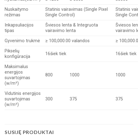
Nuskaitymo
Statinis vairavimas (Single Pixel
Statinis va
režimas
Single Control)
Single Cont
Inkapsuliacijos
Šviesos lenta & Integruota
Šviesos len
tipas
vairavimo lenta
vairavimo l
Gyvenimo trukmė
≥ 100,000.00 valandos
≥ 100,000.
Pikselių
16šiek tiek
16šiek tiek
konfigūracija
Maksimalus
energijos
800
1000
1000
suvartojimas
(w/m²)
Vidutinis energijos
suvartojimas
300
375
375
(w/m²)
SUSIJĘ PRODUKTAI