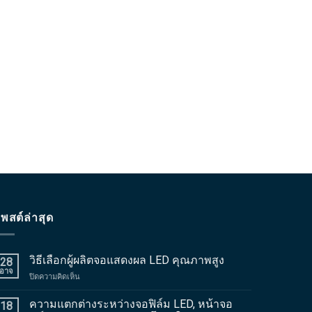
พสต์ล่าสุด
วิธีเลือกผู้ผลิตจอแสดงผล LED คุณภาพสูง
28
อาจ
บน
ปิดความคิดเห็น
วิธี
เลือก
ความแตกต่างระหว่างจอฟิล์ม LED, หน้าจอ
18
ผู้