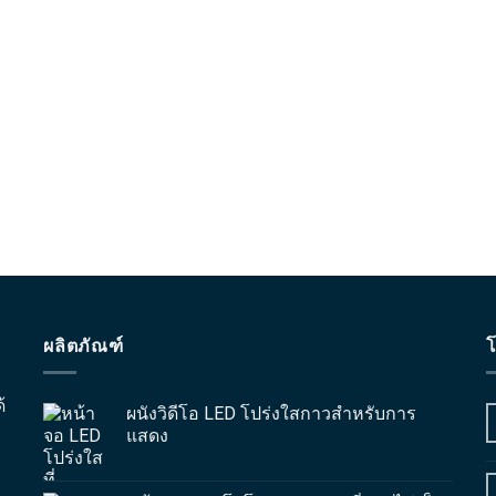
ผลิตภัณฑ์
โ
้
ผนังวิดีโอ LED โปร่งใสกาวสำหรับการ
แสดง