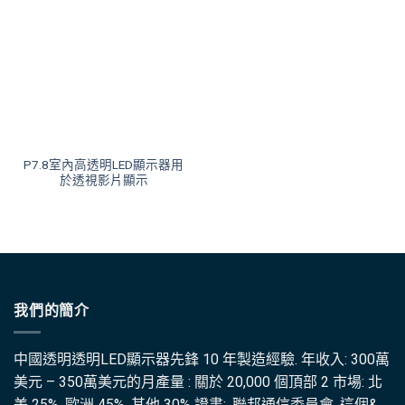
P7.8室內高透明LED顯示器用
於透視影片顯示
我們的簡介
中國透明透明LED顯示器先鋒 10 年製造經驗. 年收入: 300萬
美元 – 350萬美元的月產量 : 關於 20,000 個頂部 2 市場: 北
美 25% ,歐洲 45% ,其他 30% 證書: ,聯邦通信委員會, 這個&