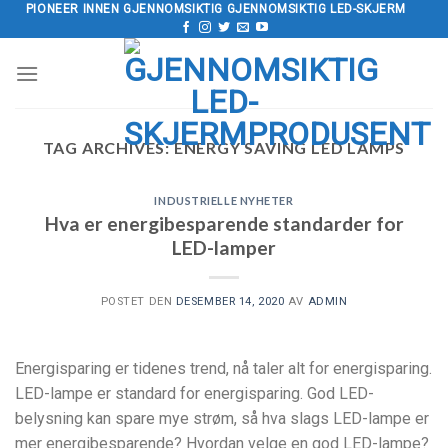
Hopp
PIONEER INNEN GJENNOMSIKTIG GJENNOMSIKTIG LED-SKJERM
til
innholdet
TAG ARCHIVES:
ENERGY SAVING LED LAMPS
INDUSTRIELLE NYHETER
Hva er energibesparende standarder for
LED-lamper
POSTET DEN
DESEMBER 14, 2020
AV
ADMIN
Energisparing er tidenes trend, nå taler alt for energisparing.
LED-lampe er standard for energisparing. God LED-
belysning kan spare mye strøm, så hva slags LED-lampe er
mer energibesparende? Hvordan velge en god LED-lampe?