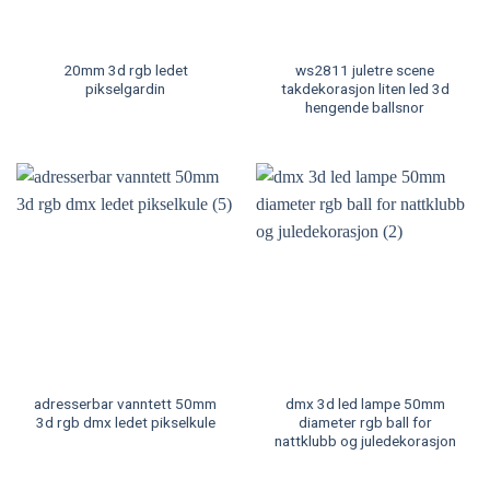
20mm 3d rgb ledet
ws2811 juletre scene
pikselgardin
takdekorasjon liten led 3d
hengende ballsnor
adresserbar vanntett 50mm
dmx 3d led lampe 50mm
3d rgb dmx ledet pikselkule
diameter rgb ball for
nattklubb og juledekorasjon