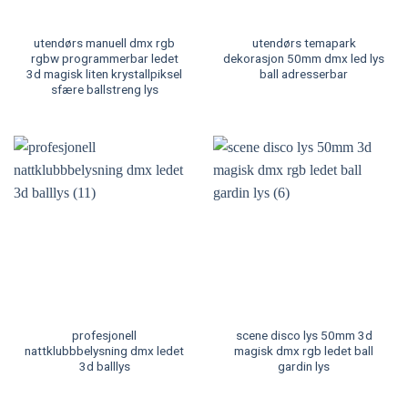
utendørs manuell dmx rgb
utendørs temapark
rgbw programmerbar ledet
dekorasjon 50mm dmx led lys
3d magisk liten krystallpiksel
ball adresserbar
sfære ballstreng lys
profesjonell
scene disco lys 50mm 3d
nattklubbbelysning dmx ledet
magisk dmx rgb ledet ball
3d balllys
gardin lys