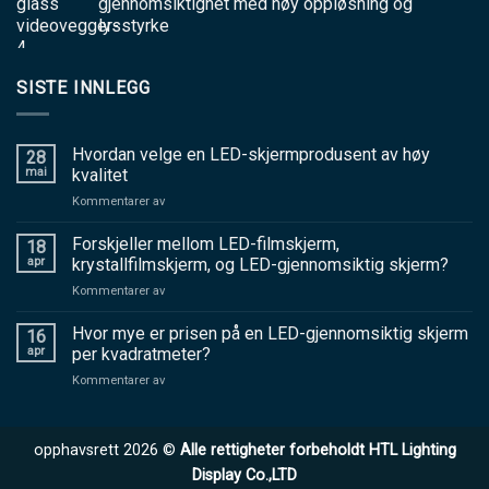
gjennomsiktighet med høy oppløsning og
lysstyrke
SISTE INNLEGG
Hvordan velge en LED-skjermprodusent av høy
28
mai
kvalitet
på
Kommentarer av
Hvordan
velge
Forskjeller mellom LED-filmskjerm,
18
en
apr
krystallfilmskjerm, og LED-gjennomsiktig skjerm?
LED-
på
Kommentarer av
skjermprodusent
Forskjeller
av
mellom
Hvor mye er prisen på en LED-gjennomsiktig skjerm
høy
16
LED-
kvalitet
apr
per kvadratmeter?
filmskjerm,
på
Kommentarer av
krystallfilmskjerm,
Hvor
og
mye
LED-
er
gjennomsiktig
opphavsrett 2026 ©
Alle rettigheter forbeholdt HTL Lighting
prisen
skjerm?
på
Display Co.,LTD