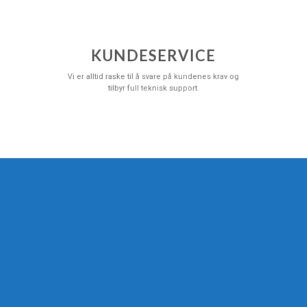
KUNDESERVICE
Vi er alltid raske til å svare på kundenes krav og
tilbyr full teknisk support.