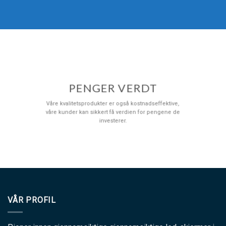
PENGER VERDT
Våre kvalitetsprodukter er også kostnadseffektive,
våre kunder kan sikkert få verdien for pengene de
investerer.
VÅR PROFIL