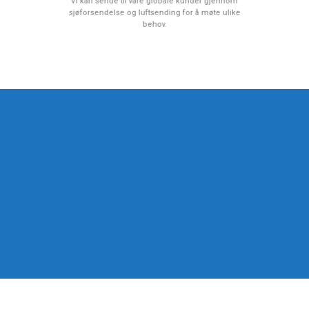
Vi kan sende til våre globale kunder gjennom
sjøforsendelse og luftsending for å møte ulike
behov.