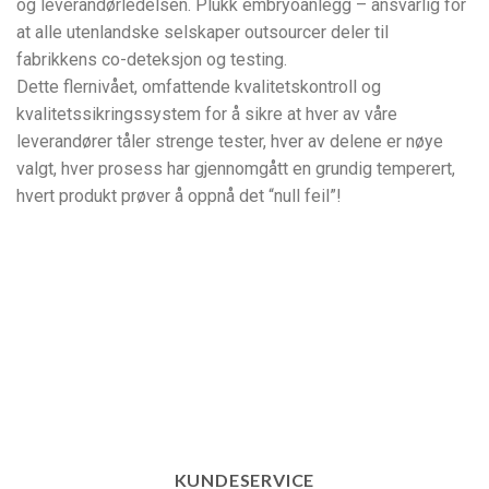
og leverandørledelsen. Plukk embryoanlegg – ansvarlig for
at alle utenlandske selskaper outsourcer deler til
fabrikkens co-deteksjon og testing.
Dette flernivået, omfattende kvalitetskontroll og
kvalitetssikringssystem for å sikre at hver av våre
leverandører tåler strenge tester, hver av delene er nøye
valgt, hver prosess har gjennomgått en grundig temperert,
hvert produkt prøver å oppnå det “null feil”!
KUNDESERVICE