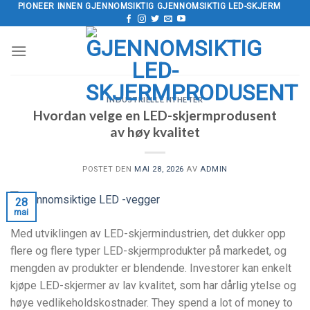
Hopp
PIONEER INNEN GJENNOMSIKTIG GJENNOMSIKTIG LED-SKJERM
til
innholdet
INDUSTRIELLE NYHETER
Hvordan velge en LED-skjermprodusent
av høy kvalitet
POSTET DEN
MAI 28, 2026
AV
ADMIN
28
mai
Med utviklingen av LED-skjermindustrien, det dukker opp
flere og flere typer LED-skjermprodukter på markedet, og
mengden av produkter er blendende. Investorer kan enkelt
kjøpe LED-skjermer av lav kvalitet, som har dårlig ytelse og
høye vedlikeholdskostnader.
They spend a lot of money to