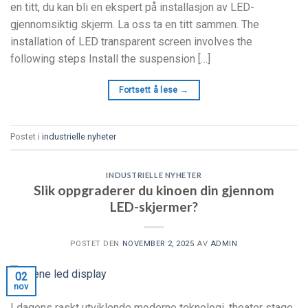
en titt, du kan bli en ekspert på installasjon av LED-
gjennomsiktig skjerm. La oss ta en titt sammen.
The
installation of LED transparent screen involves the
following steps Install the suspension
[…]
Fortsett å lese
→
Postet i
industrielle nyheter
INDUSTRIELLE NYHETER
Slik oppgraderer du kinoen din gjennom
LED-skjermer?
POSTET DEN
NOVEMBER 2, 2025
AV
ADMIN
02
nov
I dagens raskt utviklende moderne teknologi,
theater stage