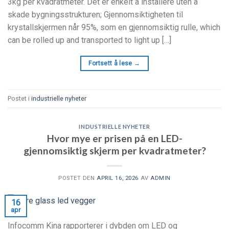
3kg per kvadratmeter. Det er enkelt å installere uten å
skade bygningsstrukturen; Gjennomsiktigheten til
krystallskjermen når 95%, som en gjennomsiktig rulle,
which
can be rolled up and transported to light up
[…]
Fortsett å lese
→
Postet i
industrielle nyheter
INDUSTRIELLE NYHETER
Hvor mye er prisen på en LED-
gjennomsiktig skjerm per kvadratmeter?
POSTET DEN
APRIL 16, 2026
AV
ADMIN
16
apr
Infocomm Kina rapporterer i dybden om LED og