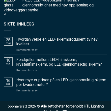
P6.25 LED-videoskjerm med høy
gjennomsiktighet med høy oppløsning og
lysstyrke
SISTE INNLEGG
Hvordan velge en LED-skjermprodusent av høy
28
mai
kvalitet
på
Kommentarer av
Hvordan
velge
Forskjeller mellom LED-filmskjerm,
18
en
apr
krystallfilmskjerm, og LED-gjennomsiktig skjerm?
LED-
på
Kommentarer av
skjermprodusent
Forskjeller
av
mellom
Hvor mye er prisen på en LED-gjennomsiktig skjerm
høy
16
LED-
kvalitet
apr
per kvadratmeter?
filmskjerm,
på
Kommentarer av
krystallfilmskjerm,
Hvor
og
mye
LED-
er
gjennomsiktig
opphavsrett 2026 ©
Alle rettigheter forbeholdt HTL Lighting
prisen
skjerm?