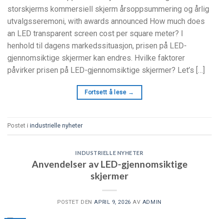
storskjerms kommersiell skjerm årsoppsummering og årlig
utvalgsseremoni,
with awards announced How much does
an LED transparent screen cost per square meter
? I
henhold til dagens markedssituasjon, prisen på LED-
gjennomsiktige skjermer kan endres. Hvilke faktorer
påvirker prisen på LED-gjennomsiktige skjermer?
Let’s
[…]
Fortsett å lese
→
Postet i
industrielle nyheter
INDUSTRIELLE NYHETER
Anvendelser av LED-gjennomsiktige
skjermer
POSTET DEN
APRIL 9, 2026
AV
ADMIN