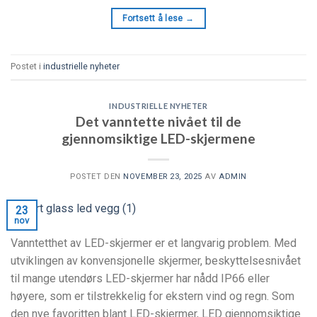
Fortsett å lese
→
Postet i
industrielle nyheter
INDUSTRIELLE NYHETER
Det vanntette nivået til de
gjennomsiktige LED-skjermene
POSTET DEN
NOVEMBER 23, 2025
AV
ADMIN
23
nov
Vanntetthet av LED-skjermer er et langvarig problem. Med
utviklingen av konvensjonelle skjermer, beskyttelsesnivået
til mange utendørs LED-skjermer har nådd IP66 eller
høyere, som er tilstrekkelig for ekstern vind og regn. Som
den nye favoritten blant LED-skjermer, LED gjennomsiktige