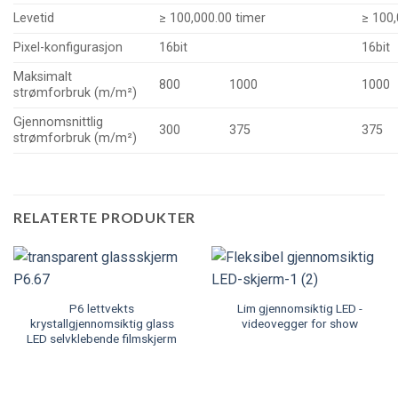
Levetid
≥ 100,000.00 timer
≥ 100,
Pixel-konfigurasjon
16bit
16bit
Maksimalt
800
1000
1000
strømforbruk (m/m²)
Gjennomsnittlig
300
375
375
strømforbruk (m/m²)
RELATERTE PRODUKTER
P6 lettvekts
Lim gjennomsiktig LED -
krystallgjennomsiktig glass
videovegger for show
LED selvklebende filmskjerm