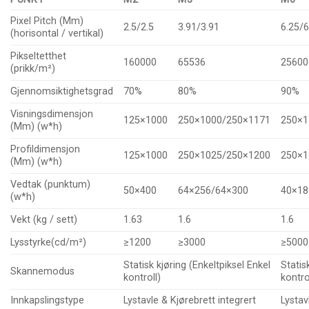
Pixel Pitch (Mm)
2.5/2.5
3.91/3.91
6.25/6
(horisontal / vertikal)
Pikseltetthet
160000
65536
25600
(prikk/m²)
Gjennomsiktighetsgrad
70%
80%
90%
Visningsdimensjon
125×1000
250×1000/250×1171
250×1
(Mm) (w*h)
Profildimensjon
125×1000
250×1025/250×1200
250×1
(Mm) (w*h)
Vedtak (punktum)
50×400
64×256/64×300
40×18
(w*h)
Vekt (kg / sett)
1.63
1.6
1.6
Lysstyrke(cd/m²)
≥1200
≥3000
≥5000
Statisk kjøring (Enkeltpiksel Enkel
Statis
Skannemodus
kontroll)
kontro
Innkapslingstype
Lystavle & Kjørebrett integrert
Lystav