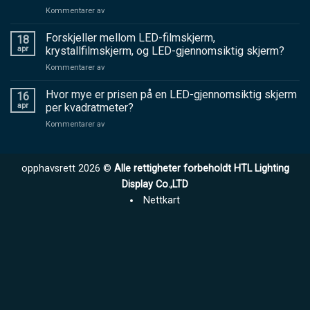
på
Kommentarer av
Hvordan
velge
Forskjeller mellom LED-filmskjerm,
18
en
apr
krystallfilmskjerm, og LED-gjennomsiktig skjerm?
LED-
på
Kommentarer av
skjermprodusent
Forskjeller
av
mellom
Hvor mye er prisen på en LED-gjennomsiktig skjerm
høy
16
LED-
kvalitet
apr
per kvadratmeter?
filmskjerm,
på
Kommentarer av
krystallfilmskjerm,
Hvor
og
mye
LED-
er
gjennomsiktig
opphavsrett 2026 ©
Alle rettigheter forbeholdt HTL Lighting
prisen
skjerm?
på
Display Co.,LTD
en
Nettkart
LED-
gjennomsiktig
skjerm
per
kvadratmeter?