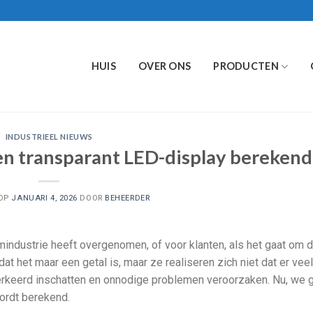
HUIS
OVER ONS
PRODUCTEN
INDUSTRIEEL NIEUWS
en transparant LED-display berekend
 OP
JANUARI 4, 2026
DOOR
BEHEERDER
industrie heeft overgenomen, of voor klanten, als het gaat om d
t het maar een getal is, maar ze realiseren zich niet dat er vee
verkeerd inschatten en onnodige problemen veroorzaken. Nu, we 
wordt berekend.