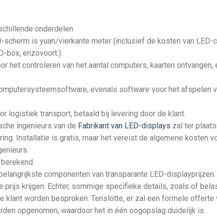
schillende onderdelen
D-scherm is yuan/vierkante meter (inclusief de kosten van LED-c
-box, enzovoort.).
or het controleren van het aantal computers, kaarten ontvangen, 
omputersysteemsoftware, evenals software voor het afspelen 
logistiek transport, betaald bij levering door de klant.
nische ingenieurs van de
Fabrikant van LED-displays
zal ter plaats
ing. Installatie is gratis, maar het vereist de algemene kosten v
genieurs.
 berekend.
elangrijkste componenten van transparante LED-displayprijzen.
e prijs krijgen. Echter, sommige specifieke details, zoals of bela
e klant worden besproken. Tenslotte, er zal een formele offerte
orden opgenomen, waardoor het in één oogopslag duidelijk is.