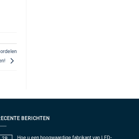
oordelen
en!
RECENTE BERICHTEN
Hoe u een hoogwaardige fabrikant van LED-
28