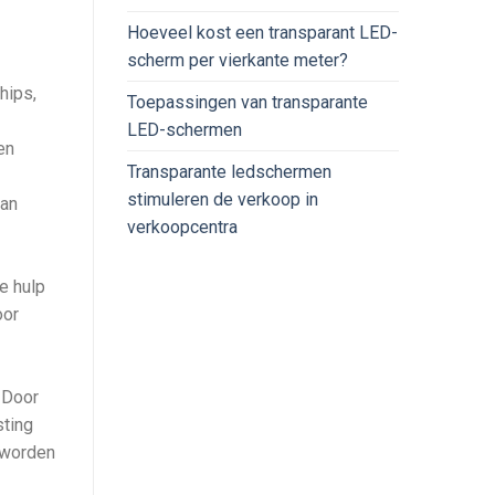
Hoeveel kost een transparant LED-
scherm per vierkante meter?
hips,
Toepassingen van transparante
LED-schermen
en
Transparante ledschermen
stimuleren de verkoop in
van
verkoopcentra
e hulp
oor
 Door
sting
 worden