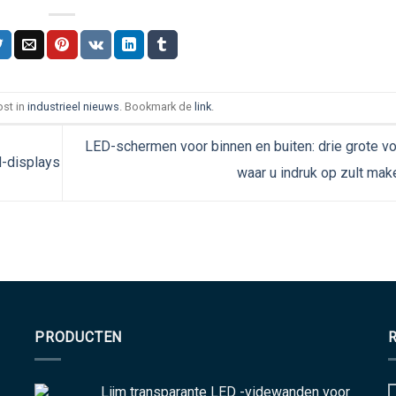
ost in
industrieel nieuws
. Bookmark de
link
.
LED-schermen voor binnen en buiten: drie grote v
d-displays
waar u indruk op zult mak
PRODUCTEN
Lijm transparante LED -videwanden voor