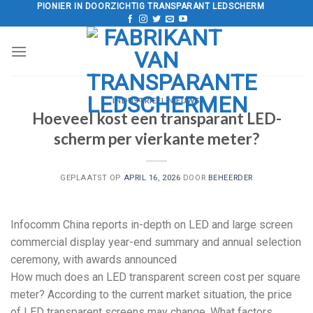
Doorgaan
PIONIER IN DOORZICHTIG TRANSPARANT LEDSCHERM
naar
artikel
INDUSTRIEEL NIEUWS
Hoeveel kost een transparant LED-
scherm per vierkante meter?
GEPLAATST OP
APRIL 16, 2026
DOOR
BEHEERDER
Infocomm China reports in-depth on LED and large screen
commercial display year-end summary and annual selection
ceremony
,
with awards announced
How much does an LED transparent screen cost per square
meter
?
According to the current market situation
,
the price
of LED transparent screens may change
.
What factors