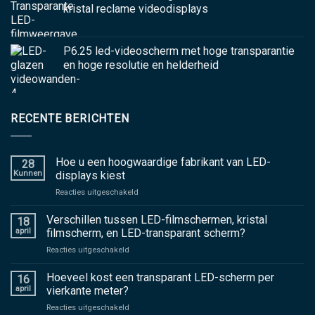
kristal reclame videodisplays
P6.25 led-videoscherm met hoge transparantie
en hoge resolutie en helderheid
RECENTE BERICHTEN
Hoe u een hoogwaardige fabrikant van LED-
28
Kunnen
displays kiest
Aan
Reacties uitgeschakeld
Hoe
u
Verschillen tussen LED-filmschermen, kristal
18
een
april
filmscherm, en LED-transparant scherm?
hoogwaardige
Aan
Reacties uitgeschakeld
fabrikant
Verschillen
van
tussen
Hoeveel kost een transparant LED-scherm per
LED-
16
LED-
displays
april
vierkante meter?
filmschermen,
kiest
Aan
Reacties uitgeschakeld
kristal