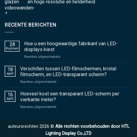
en hoge resolutie en helderheid
RECENTE BERICHTEN
Hoe u een hoogwaardige fabrikant van LED-
28
Kunnen
displays kiest
Aan
Reacties uitgeschakeld
Hoe
u
Verschillen tussen LED-filmschermen, kristal
18
een
april
filmscherm, en LED-transparant scherm?
hoogwaardige
Aan
Reacties uitgeschakeld
fabrikant
Verschillen
van
tussen
Hoeveel kost een transparant LED-scherm per
LED-
16
LED-
displays
april
vierkante meter?
filmschermen,
kiest
Aan
Reacties uitgeschakeld
kristal
Hoeveel
filmscherm,
kost
en
een
LED-
auteursrechten 2026 ©
Alle rechten voorbehouden door HTL
transparant
transparant
LED-
Lighting Display Co.,LTD
scherm?