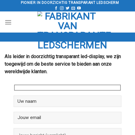
Doorgaan
PIONIER IN DOORZICHTIG TRANSPARANT LEDSCHERM
naar
artikel
Als leider in doorzichtig transparant led-display, we zijn
toegewijd om de beste service te bieden aan onze
wereldwijde klanten.