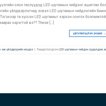
үүлгийн олон төслүүдэд LED шугамын чийдэнг ашиглах бол
гийн үйлдвэрлэгчид эсвэл LED шугамын чийдэнгийн бөөни
 Тэгэхээр та хүссэн LED шугамыг хэрхэн сонгох боломжто
хаарах хэрэгтэй вэ??
These
[…]
үргэлжлүүлэн унших
н
аж үйлдвэрийн мэдээ
|
Тэмдэглэгдсэн
LED шугамын чийдэн худалдаж а