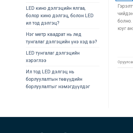
Гэрэлт
LED кино дэлгэцийн ялгаа,
чийдэн
болор кино дэлгэц, болон LED
болно.
ил тод дэлгэц?
юуг ан
Нэг метр квадрат нь лед
тунгалаг дэлгэцийн үнэ хэд вэ?
LED тунгалаг дэлгэцийн
хэрэглээ
Оруулса
Ил тод LED дэлгэц нь
борлуулалтын төвүүдийн
борлуулалтыг нэмэгдүүлдэг