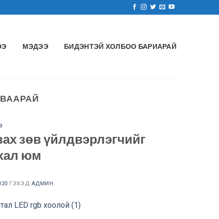
ЭЭ
МЭДЭЭ
БИДЭНТЭЙ ХОЛБОО БАРИАРАЙ
АВААРАЙ
Э
вах зөв үйлдвэрлэгчийг
ухал юм
020
ГЭХЭД
АДМИН