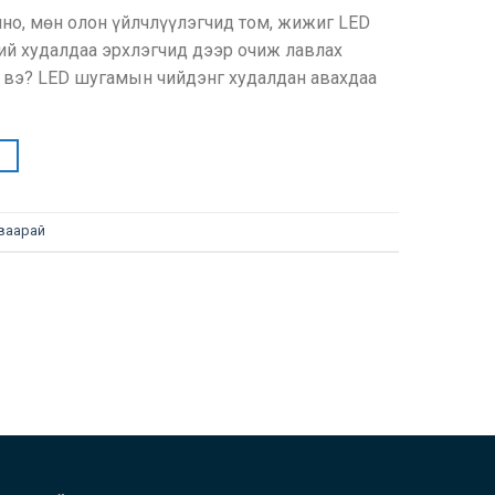
но, мөн олон үйлчлүүлэгчид том, жижиг LED
й худалдаа эрхлэгчид дээр очиж лавлах
й вэ? LED шугамын чийдэнг худалдан авахдаа
→
ваарай