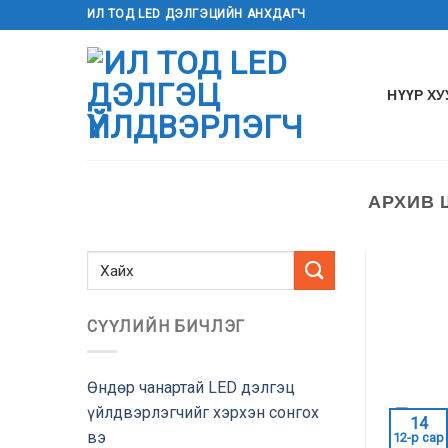
Агуулга
ИЛ ТОД LED ДЭЛГЭЦИЙН АНХДАГЧ
руу
алгасах
НҮҮР Х
АРХИВ
СҮҮЛИЙН БИЧЛЭГ
Өндөр чанартай LED дэлгэц
үйлдвэрлэгчийг хэрхэн сонгох
14
вэ
12-р сар