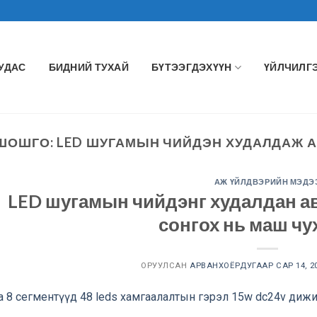
УУДАС
БИДНИЙ ТУХАЙ
БҮТЭЭГДЭХҮҮН
ҮЙЛЧИЛГ
 ШОШГО:
LED ШУГАМЫН ЧИЙДЭН ХУДАЛДАЖ 
АЖ ҮЙЛДВЭРИЙН МЭДЭ
LED шугамын чийдэнг худалдан а
сонгох нь маш ч
ОРУУЛСАН
АРВАНХОЁРДУГААР САР 14, 2