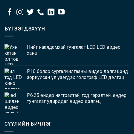
БҮТЭЭГДЭХҮҮН
Нийт наалдамхай тунгалаг LED LED видео
хана
P10 болор сурталчилгааны видео дэлгэцэнд
зориулсан үл үзэгдэх голограф LED дэлгэц
P6.25 өндөр нягтралтай, тод гэрэлтэй, өндөр
тунгалаг удирддаг видео дэлгэц
СҮҮЛИЙН БИЧЛЭГ