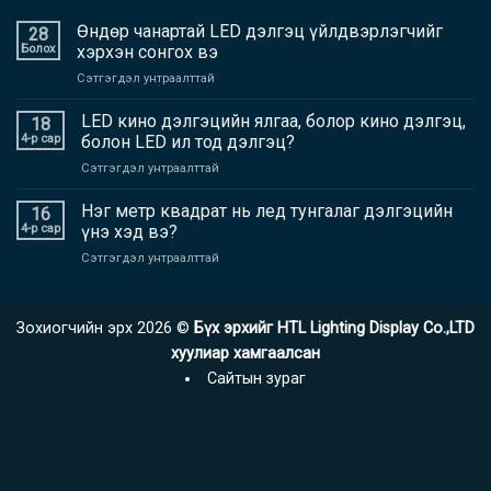
Өндөр чанартай LED дэлгэц үйлдвэрлэгчийг
28
Болох
хэрхэн сонгох вэ
дээр
Сэтгэгдэл унтраалттай
Өндөр
чанартай
LED кино дэлгэцийн ялгаа, болор кино дэлгэц,
18
LED
4-р сар
болон LED ил тод дэлгэц?
дэлгэц
дээр
Сэтгэгдэл унтраалттай
үйлдвэрлэгчийг
LED
хэрхэн
кино
Нэг метр квадрат нь лед тунгалаг дэлгэцийн
сонгох
16
дэлгэцийн
вэ
4-р сар
үнэ хэд вэ?
ялгаа,
дээр
Сэтгэгдэл унтраалттай
болор
Нэг
кино
метр
дэлгэц,
квадрат
болон
Зохиогчийн эрх 2026 ©
Бүх эрхийг HTL Lighting Display Co.,LTD
нь
LED
лед
хуулиар хамгаалсан
ил
тунгалаг
тод
Сайтын зураг
дэлгэцийн
дэлгэц?
үнэ
хэд
вэ?