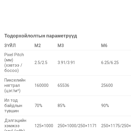
Тодорхойлолтын параметрүүд
ЗҮЙЛ
М2
М3
М6
Pixel Pitch
(мм)
2.5/2.5
3.91/3.91
6.25/6.25
(хэвтээ /
босоо)
Пикселийн
нягтрал
160000
65536
25600
(цэг/м²)
Ил тод
байдлын
70%
85%
90%
түвшин
Дэлгэцийн
хэмжээ
125×1000
250×1000/250×1171
250×1175/250