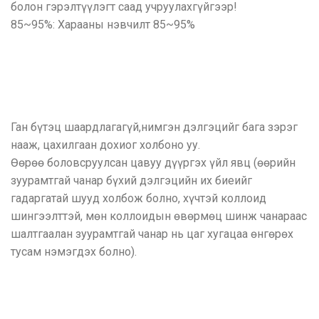
болон гэрэлтүүлэгт саад учруулахгүйгээр!
85~95%: Харааны нэвчилт 85~95%
Ган бүтэц шаардлагагүй,нимгэн дэлгэцийг бага зэрэг
нааж, цахилгаан дохиог холбоно уу.
Өөрөө боловсруулсан цавуу дүүргэх үйл явц (өөрийн
зуурамтгай чанар бүхий дэлгэцийн их биеийг
гадаргатай шууд холбож болно, хүчтэй коллоид
шингээлттэй, мөн коллоидын өвөрмөц шинж чанараас
шалтгаалан зуурамтгай чанар нь цаг хугацаа өнгөрөх
тусам нэмэгдэх болно).