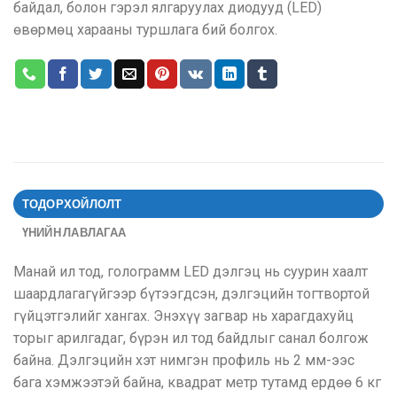
байдал, болон гэрэл ялгаруулах диодууд (LED)
өвөрмөц харааны туршлага бий болгох.
ТОДОРХОЙЛОЛТ
ҮНИЙН ЛАВЛАГАА
Манай ил тод, голограмм LED дэлгэц нь суурин хаалт
шаардлагагүйгээр бүтээгдсэн, дэлгэцийн тогтвортой
гүйцэтгэлийг хангах. Энэхүү загвар нь харагдахуйц
торыг арилгадаг, бүрэн ил тод байдлыг санал болгож
байна. Дэлгэцийн хэт нимгэн профиль нь 2 мм-ээс
бага хэмжээтэй байна, квадрат метр тутамд ердөө 6 кг