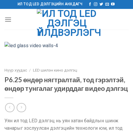
Агуулга
ИЛ ТОД LED ДЭЛГЭЦИЙН АНХДАГЧ
руу
алгасах
Нүүр хуудас
/
LED шилэн кино дэлгэц
P6.25 өндөр нягтралтай, тод гэрэлтэй,
өндөр тунгалаг удирддаг видео дэлгэц
Уян ил тод LED дэлгэц нь уян хатан байдлын шинж
чанарыг хослуулсан дэлгэцийн технологи юм, ил тод