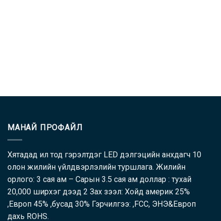
МАНАЙ ПРОФАЙЛ
Хятадад ил тод гэрэлтдэг LED дэлгэцийн анхдагч 10
олон жилийн үйлдвэрлэлийн туршлага. Жилийн
орлого: 3 сая ам – Сарын 3.5 сая ам доллар : тухай
20,000 ширхэг дээд 2 Зах зээл: Хойд америк 25%
,Европ 45% ,бусад 30% Гэрчилгээ: ,FCC, ЭНЭ&Европ
дахь ROHS.