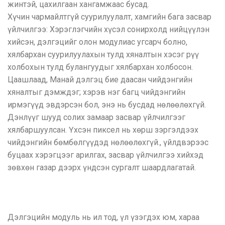
жинтэй, цахилгаан хангамжаас бусад.
Хүчин чармайлтгүй суурилуулалт, хамгийн бага засвар
үйлчилгээ: Хэрэглэгчийн хүсэл сонирхолд нийцүүлэн
хийсэн, дэлгэцийг олон модулиас угсарч болно,
хялбархан суурилуулахын тулд хяналтын хэсэг рүү
холбохын тулд булангуудыг хялбархан холбосон.
Цаашлаад, Манай дэлгэц бие даасан чийдэнгийн
хяналтыг дэмждэг; хэрэв нэг багц чийдэнгийн
ирмэгүүд эвдэрсэн бол, энэ нь бусдад нөлөөлөхгүй.
Дэнлүүг шууд солих замаар засвар үйлчилгээг
хялбаршуулсан. Үхсэн пиксел нь хөрш зэргэлдээх
чийдэнгийн бөмбөлгүүдэд нөлөөлөхгүй., үйлдвэрээс
буцаах хэрэгцээг арилгах, засвар үйлчилгээ хийхэд
зөвхөн газар дээрх үндсэн сургалт шаардлагатай.
Дэлгэцийн модуль нь ил тод, үл үзэгдэх юм, хараа