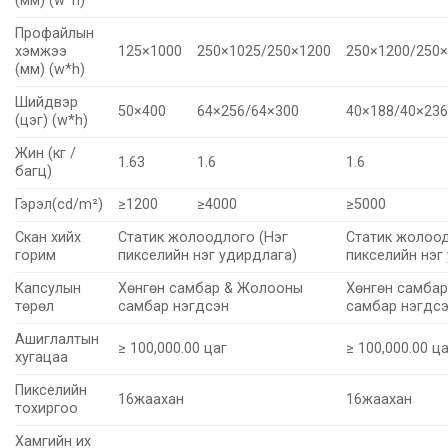
(мм) (w*h)
Профайлын
хэмжээ
125×1000
250×1025/250×1200
250×1200/250
(мм) (w*h)
Шийдвэр
50×400
64×256/64×300
40×188/40×23
(цэг) (w*h)
Жин (кг /
1.63
1.6
1.6
багц)
Гэрэл(cd/m²)
≥1200
≥4000
≥5000
Скан хийх
Статик жолоодлого (Нэг
Статик жолоод
горим
пикселийн нэг удирдлага)
пикселийн нэг
Капсулын
Хөнгөн самбар & Жолооны
Хөнгөн самба
төрөл
самбар нэгдсэн
самбар нэгдс
Ашиглалтын
≥ 100,000.00 цаг
≥ 100,000.00 ц
хугацаа
Пикселийн
16жаахан
16жаахан
тохиргоо
Хамгийн их