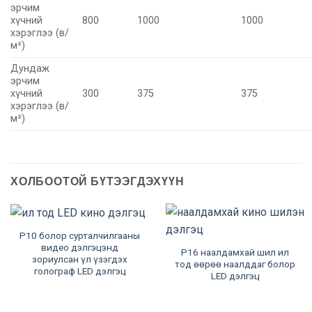
эрчим
хүчний
800
1000
1000
хэрэглээ (в/
м²)
Дундаж
эрчим
хүчний
300
375
375
хэрэглээ (в/
м²)
ХОЛБООТОЙ БҮТЭЭГДЭХҮҮН
P10 болор сурталчилгааны
видео дэлгэцэнд
P16 наалдамхай шил ил
зориулсан үл үзэгдэх
тод өөрөө наалддаг болор
голограф LED дэлгэц
LED дэлгэц