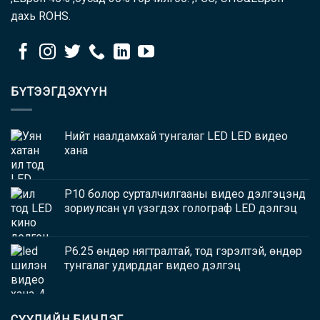
дахь ROHS.
БҮТЭЭГДЭХҮҮН
Нийт наалдамхай тунгалаг LED LED видео
хана
P10 болор сурталчилгааны видео дэлгэцэнд
зориулсан үл үзэгдэх голограф LED дэлгэц
P6.25 өндөр нягтралтай, тод гэрэлтэй, өндөр
тунгалаг удирддаг видео дэлгэц
СҮҮЛИЙН БИЧЛЭГ