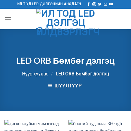
Агуулга
ИЛ ТОД LED ДЭЛГЭЦИЙН АНХДАГЧ
руу
алгасах
LED ORB Бөмбөг дэлгэц
Нүүр хуудас
/
LED ORB Бөмбөг дэлгэц
ШҮҮЛТҮҮР