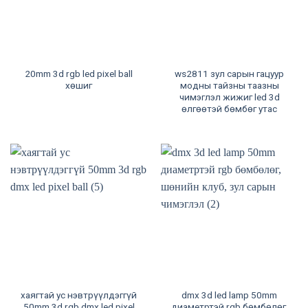
20mm 3d rgb led pixel ball
ws2811 зул сарын гацуур
хөшиг
модны тайзны таазны
чимэглэл жижиг led 3d
өлгөөтэй бөмбөг утас
хаягтай ус нэвтрүүлдэггүй
dmx 3d led lamp 50mm
50mm 3d rgb dmx led pixel
диаметртэй rgb бөмбөлөг,