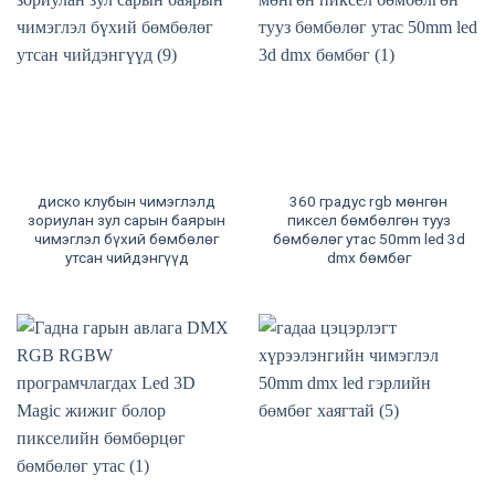
диско клубын чимэглэлд
360 градус rgb мөнгөн
зориулан зул сарын баярын
пиксел бөмбөлгөн тууз
чимэглэл бүхий бөмбөлөг
бөмбөлөг утас 50mm led 3d
утсан чийдэнгүүд
dmx бөмбөг