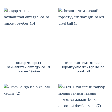
өндөр чанарын
christmas чимэглэлийн
захиалгатай dmx rgb led 3d
гэрэлтүүлэг dmx rgb 3d led
пиксел бөмбөг
pixel ball