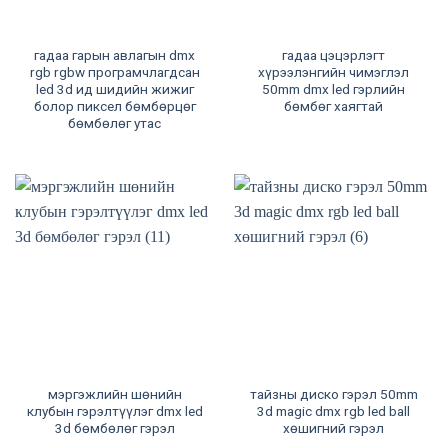
гадаа гарын авлагын dmx
гадаа цэцэрлэгт
rgb rgbw програмчлагдсан
хүрээлэнгийн чимэглэл
led 3d ид шидийн жижиг
50mm dmx led гэрлийн
болор пиксел бөмбөрцөг
бөмбөг хаягтай
бөмбөлөг утас
мэргэжлийн шөнийн
тайзны диско гэрэл 50mm
клубын гэрэлтүүлэг dmx led
3d magic dmx rgb led ball
3d бөмбөлөг гэрэл
хөшигний гэрэл