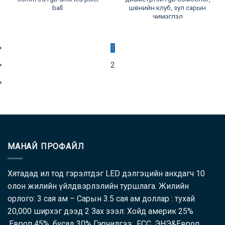
ball
шөнийн клуб, зул сарын
чимэглэл
1
2
МАНАЙ ПРОФАЙЛ
Хятадад ил тод гэрэлтдэг LED дэлгэцийн анхдагч 10
олон жилийн үйлдвэрлэлийн туршлага. Жилийн
орлого: 3 сая ам – Сарын 3.5 сая ам доллар : тухай
20,000 ширхэг дээд 2 Зах зээл: Хойд америк 25%
,Европ 45% ,бусад 30% Гэрчилгээ: ,FCC, ЭНЭ&Европ