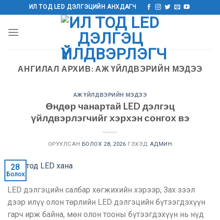
Агуулга
ИЛ ТОД LED ДЭЛГЭЦИЙН АНХДАГЧ
руу
алгасах
АНГИЛАЛ АРХИВ:
АЖ ҮЙЛДВЭРИЙН МЭДЭЭ
АЖ ҮЙЛДВЭРИЙН МЭДЭЭ
Өндөр чанартай LED дэлгэц
үйлдвэрлэгчийг хэрхэн сонгох вэ
ОРУУЛСАН
БОЛОХ 28, 2026
ГЭХЭД
АДМИН
28
Болох
LED дэлгэцийн салбар хөгжихийн хэрээр, Зах зээл
дээр илүү олон төрлийн LED дэлгэцийн бүтээгдэхүүн
гарч ирж байна, мөн олон тооны бүтээгдэхүүн нь нүд