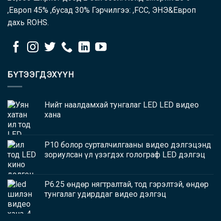
,Европ 45% ,бусад 30% Гэрчилгээ: ,FCC, ЭНЭ&Европ
дахь ROHS.
БҮТЭЭГДЭХҮҮН
Нийт наалдамхай тунгалаг LED LED видео
хана
P10 болор сурталчилгааны видео дэлгэцэнд
зориулсан үл үзэгдэх голограф LED дэлгэц
P6.25 өндөр нягтралтай, тод гэрэлтэй, өндөр
тунгалаг удирддаг видео дэлгэц