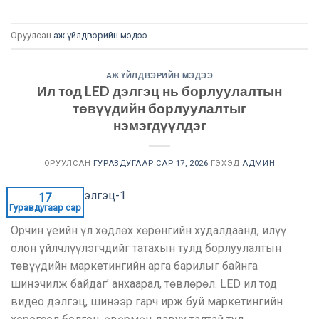
Оруулсан
аж үйлдвэрийн мэдээ
АЖ ҮЙЛДВЭРИЙН МЭДЭЭ
Ил тод LED дэлгэц нь борлуулалтын
төвүүдийн борлуулалтыг
нэмэгдүүлдэг
ОРУУЛСАН
ГУРАВДУГААР САР 17, 2026
ГЭХЭД
АДМИН
17
Гуравдугаар сар
Орчин үеийн үл хөдлөх хөрөнгийн худалдаанд, илүү
олон үйлчлүүлэгчдийг татахын тулд борлуулалтын
төвүүдийн маркетингийн арга барилыг байнга
шинэчилж байдаг’ анхаарал, төвлөрөл. LED ил тод
видео дэлгэц, шинээр гарч ирж буй маркетингийн