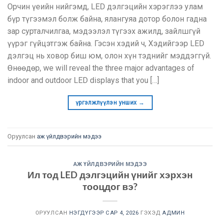
Орчин үеийн нийгэмд, LED дэлгэцийн хэрэглээ улам
бүр түгээмэл болж байна, ялангуяа дотор болон гадна
зар сурталчилгаа, мэдээлэл түгээх ажилд, зайлшгүй
үүрэг гүйцэтгэж байна. Гэсэн хэдий ч, Хэдийгээр LED
дэлгэц нь ховор биш юм, олон хүн тэднийг мэддэггүй.
Өнөөдөр,
we will reveal the three major advantages of
indoor and outdoor LED displays that you
[…]
үргэлжлүүлэн унших
→
Оруулсан
аж үйлдвэрийн мэдээ
АЖ ҮЙЛДВЭРИЙН МЭДЭЭ
Ил тод LED дэлгэцийн үнийг хэрхэн
тооцдог вэ?
ОРУУЛСАН
НЭГДҮГЭЭР САР 4, 2026
ГЭХЭД
АДМИН