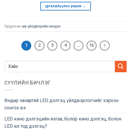
үргэлжлүүлэн унших
→
Оруулсан
аж үйлдвэрийн мэдээ
1
2
3
4
…
16
СҮҮЛИЙН БИЧЛЭГ
Өндөр чанартай LED дэлгэц үйлдвэрлэгчийг хэрхэн
сонгох вэ
LED кино дэлгэцийн ялгаа, болор кино дэлгэц, болон
LED ил тод дэлгэц?