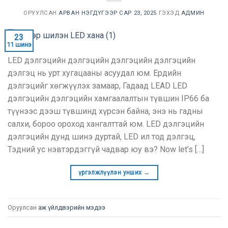
ОРУУЛСАН
АРВАН НЭГДҮГЭЭР САР 23, 2025
ГЭХЭД
АДМИН
23
11 шинэ
LED дэлгэцийн дэлгэцийн дэлгэцийн дэлгэцийн
дэлгэц нь урт хугацааны асуудал юм. Ердийн
дэлгэцийг хөгжүүлэх замаар, Гадаад LEAD LED
дэлгэцийн дэлгэцийн хамгаалалтын түвшин IP66 ба
түүнээс дээш түвшинд хүрсэн байна, энэ нь гадны
салхи, бороо ороход хангалттай юм. LED дэлгэцийн
дэлгэцийн дунд шинэ дуртай, LED ил тод дэлгэц,
Тэдний ус нэвтэрдэггүй чадвар юу вэ?
Now let’s
[…]
үргэлжлүүлэн унших
→
Оруулсан
аж үйлдвэрийн мэдээ