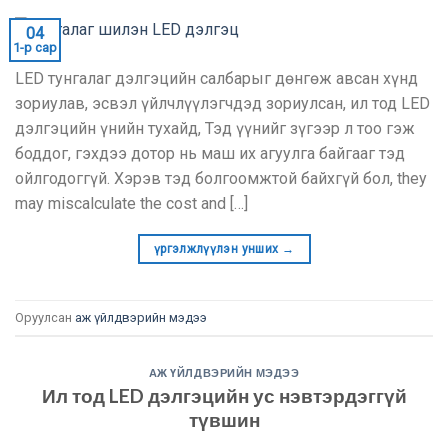
04
1-р сар
LED тунгалаг дэлгэцийн салбарыг дөнгөж авсан хүнд
зориулав, эсвэл үйлчлүүлэгчдэд зориулсан, ил тод LED
дэлгэцийн үнийн тухайд, Тэд үүнийг зүгээр л тоо гэж
боддог, гэхдээ дотор нь маш их агуулга байгааг тэд
ойлгодоггүй. Хэрэв тэд болгоомжтой байхгүй бол,
they
may miscalculate the cost and
[…]
үргэлжлүүлэн унших
→
Оруулсан
аж үйлдвэрийн мэдээ
АЖ ҮЙЛДВЭРИЙН МЭДЭЭ
Ил тод LED дэлгэцийн ус нэвтэрдэггүй
түвшин