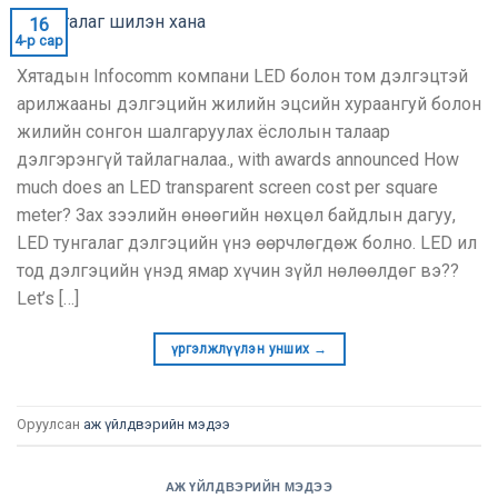
16
4-р сар
Хятадын Infocomm компани LED болон том дэлгэцтэй
арилжааны дэлгэцийн жилийн эцсийн хураангуй болон
жилийн сонгон шалгаруулах ёслолын талаар
дэлгэрэнгүй тайлагналаа.,
with awards announced How
much does an LED transparent screen cost per square
meter
? Зах зээлийн өнөөгийн нөхцөл байдлын дагуу,
LED тунгалаг дэлгэцийн үнэ өөрчлөгдөж болно. LED ил
тод дэлгэцийн үнэд ямар хүчин зүйл нөлөөлдөг вэ??
Let’s
[…]
үргэлжлүүлэн унших
→
Оруулсан
аж үйлдвэрийн мэдээ
АЖ ҮЙЛДВЭРИЙН МЭДЭЭ