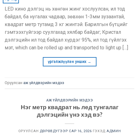
LED кино дэлгэц нь хөнгөн жинг хослуулсан, ил тод
байдал, ба нугалах чадвар, зөвхөн 1-3мм зузаантай,
квадрат метр тутамд 3 кг жинтэй. Барилгын бүтцийг
гэмтээхгүйгээр суулгахад хялбар байдаг; Кристал
дэлгэцийн ил тод байдал хүрдэг 95%, ил тод гүйлгэх
мэт,
which can be rolled up and transported to light up
[…]
үргэлжлүүлэн унших
→
Оруулсан
аж үйлдвэрийн мэдээ
АЖ ҮЙЛДВЭРИЙН МЭДЭЭ
Нэг метр квадрат нь лед тунгалаг
дэлгэцийн үнэ хэд вэ?
ОРУУЛСАН
ДӨРӨВДҮГЭЭР САР 16, 2026
ГЭХЭД
АДМИН