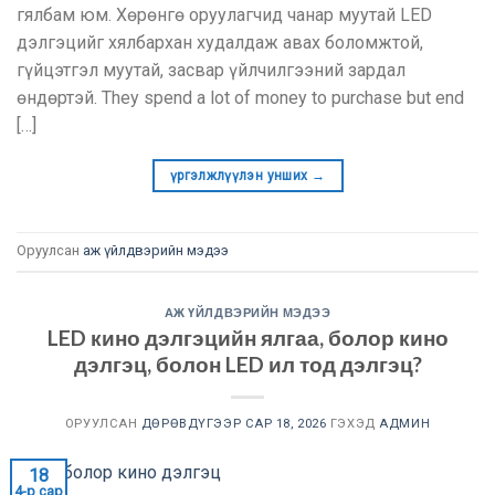
гялбам юм. Хөрөнгө оруулагчид чанар муутай LED
дэлгэцийг хялбархан худалдаж авах боломжтой,
гүйцэтгэл муутай, засвар үйлчилгээний зардал
өндөртэй.
They spend a lot of money to purchase but end
[…]
үргэлжлүүлэн унших
→
Оруулсан
аж үйлдвэрийн мэдээ
АЖ ҮЙЛДВЭРИЙН МЭДЭЭ
LED кино дэлгэцийн ялгаа, болор кино
дэлгэц, болон LED ил тод дэлгэц?
ОРУУЛСАН
ДӨРӨВДҮГЭЭР САР 18, 2026
ГЭХЭД
АДМИН
18
4-р сар