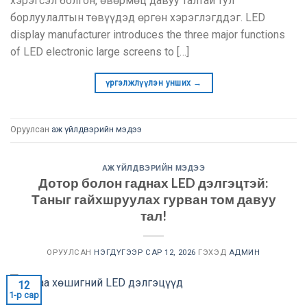
хэрэгсэл болгон, өвөрмөц давуу талтай тул
борлуулалтын төвүүдэд өргөн хэрэглэгддэг.
LED
display manufacturer introduces the three major functions
of LED electronic large screens to
[…]
үргэлжлүүлэн унших
→
Оруулсан
аж үйлдвэрийн мэдээ
АЖ ҮЙЛДВЭРИЙН МЭДЭЭ
Дотор болон гаднах LED дэлгэцтэй:
Таныг гайхшруулах гурван том давуу
тал!
ОРУУЛСАН
НЭГДҮГЭЭР САР 12, 2026
ГЭХЭД
АДМИН
12
1-р сар