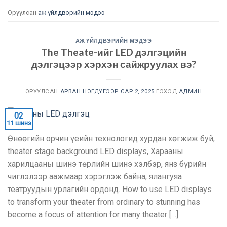
Оруулсан
аж үйлдвэрийн мэдээ
АЖ ҮЙЛДВЭРИЙН МЭДЭЭ
The Theate-ийг LED дэлгэцийн
дэлгэцээр хэрхэн сайжруулах вэ?
ОРУУЛСАН
АРВАН НЭГДҮГЭЭР САР 2, 2025
ГЭХЭД
АДМИН
02
11 шинэ
Өнөөгийн орчин үеийн технологид хурдан хөгжиж буй,
theater stage background LED displays
, Харааны
харилцааны шинэ төрлийн шинэ хэлбэр, янз бүрийн
чиглэлээр аажмаар хэрэглэж байна, ялангуяа
театруудын урлагийн ордонд.
How to use LED displays
to transform your theater from ordinary to stunning has
become a focus of attention for many theater
[…]