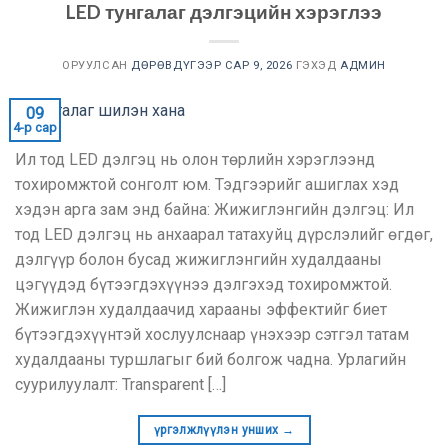
LED тунгалаг дэлгэцийн хэрэглээ
ОРУУЛСАН
ДӨРӨВДҮГЭЭР САР 9, 2026
ГЭХЭД
АДМИН
09
4-р сар
Ил тод LED дэлгэц нь олон төрлийн хэрэглээнд
тохиромжтой сонголт юм. Тэдгээрийг ашиглах хэд
хэдэн арга зам энд байна: Жижиглэнгийн дэлгэц: Ил
тод LED дэлгэц нь анхаарал татахуйц дүрслэлийг өгдөг,
дэлгүүр болон бусад жижиглэнгийн худалдааны
цэгүүдэд бүтээгдэхүүнээ дэлгэхэд тохиромжтой.
Жижиглэн худалдаачид харааны эффектийг биет
бүтээгдэхүүнтэй хослуулснаар үнэхээр сэтгэл татам
худалдааны туршлагыг бий болгож чадна. Урлагийн
суурилуулалт:
Transparent
[…]
үргэлжлүүлэн унших
→