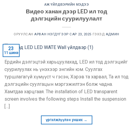
АЖ ҮЙЛДВЭРИЙН МЭДЭЭ
Видео ханан дээр LED ил тод
дэлгэцийн суурилуулалт
ОРУУЛСАН
АРВАН НЭГДҮГЭЭР САР 23, 2025
ГЭХЭД
АДМИН
23
11 шинэ
Ердийн дэлгэцтэй харьцуулахад, LED ил тод дэлгэцийг
суурилуулах нь үнэхээр энгийн юм. Суулгах
туршлагагүй хүмүүст ч гэсэн, Хэрэв та харвал, Та ил тод
дэлгэцийн суулгацын мэргэжилтэн болж чадна.
Хамтдаа харцгаая.
The installation of LED transparent
screen involves the following steps Install the suspension
[…]
үргэлжлүүлэн унших
→