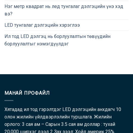
Нэг метр квадрат нь лед тунгалаг дэлгэцийн үнэ хэд
вэ?
LED тунгалаг дэлгэцийн хэрэглээ
Ил тод LED дэлгэц нь борлуулалтын төвүүдийн
борлуулалтыг нэмэгдүүлдэг
МАНАЙ ПРОФАЙЛ
Хятадад ил тод гэрэлтдэг LED дэлгэцийн анхдагч 10
олон жилийн үйлдвэрлэлийн туршлага. Жилийн
орлого: 3 сая ам – Сарын 3.5 сая ам доллар : тухай
20,000 ширхэг дээд 2 Зах зээл: Хойд америк 25%