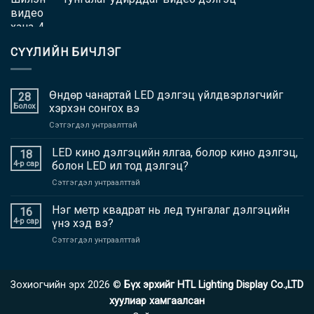
СҮҮЛИЙН БИЧЛЭГ
Өндөр чанартай LED дэлгэц үйлдвэрлэгчийг
28
Болох
хэрхэн сонгох вэ
дээр
Сэтгэгдэл унтраалттай
Өндөр
чанартай
LED кино дэлгэцийн ялгаа, болор кино дэлгэц,
18
LED
4-р сар
болон LED ил тод дэлгэц?
дэлгэц
дээр
Сэтгэгдэл унтраалттай
үйлдвэрлэгчийг
LED
хэрхэн
кино
Нэг метр квадрат нь лед тунгалаг дэлгэцийн
сонгох
16
дэлгэцийн
вэ
4-р сар
үнэ хэд вэ?
ялгаа,
дээр
Сэтгэгдэл унтраалттай
болор
Нэг
кино
метр
дэлгэц,
квадрат
болон
Зохиогчийн эрх 2026 ©
Бүх эрхийг HTL Lighting Display Co.,LTD
нь
LED
лед
хуулиар хамгаалсан
ил
тунгалаг
тод