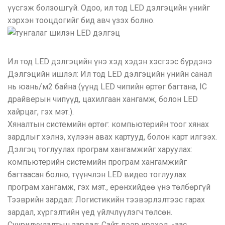
үүсгэж болзошгүй. Одоо, ил тод LED дэлгэцийн үнийг
хэрхэн тооцдогийг бид авч үзэх болно.
Ил тод LED дэлгэцийн үнэ хэд хэдэн хэсгээс бүрдэнэ
Дэлгэцийн ишлэл: Ил тод LED дэлгэцийн үнийн санал
нь юань/м2 байна (үүнд LED чипийн өртөг багтана, IC
драйверын чипүүд, цахилгаан хангамж, болон LED
хайрцаг, гэх мэт.).
Хяналтын системийн өртөг: компьютерийн тоог хянах
зардлыг хэлнэ, хүлээн авах картууд, болон карт илгээх.
Дэлгэц тоглуулах програм хангамжийг харуулах:
компьютерийн системийн програм хангамжийг
багтаасан болно, түүнчлэн LED видео тоглуулах
програм хангамж, гэх мэт., ерөнхийдөө үнэ төлбөргүй
Тээврийн зардал: Логистикийн тээвэрлэлтээс гарах
зардал, хүргэлтийн үед үйлчлүүлэгч төлсөн.
Суурилуулалтын зардал: Сайт дээр ирэхэд, -аас