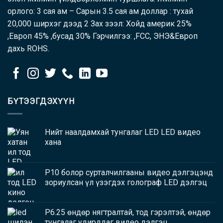
орлого: 3 сая ам – Сарын 3.5 сая ам доллар : тухай
20,000 ширхэг дээд 2 Зах зээл: Хойд америк 25%
,Европ 45% ,бусад 30% Гэрчилгээ: ,FCC, ЭНЭ&Европ
дахь ROHS.
БҮТЭЭГДЭХҮҮН
Нийт наалдамхай тунгалаг LED LED видео
хана
P10 болор сурталчилгааны видео дэлгэцэнд
зориулсан үл үзэгдэх голограф LED дэлгэц
P6.25 өндөр нягтралтай, тод гэрэлтэй, өндөр
тунгалаг удирддаг видео дэлгэц