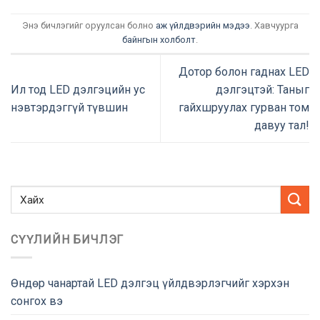
Энэ бичлэгийг оруулсан болно
аж үйлдвэрийн мэдээ
. Хавчуурга
байнгын холболт
.
Дотор болон гаднах LED
Ил тод LED дэлгэцийн ус
дэлгэцтэй: Таныг
нэвтэрдэггүй түвшин
гайхшруулах гурван том
давуу тал!
СҮҮЛИЙН БИЧЛЭГ
Өндөр чанартай LED дэлгэц үйлдвэрлэгчийг хэрхэн
сонгох вэ