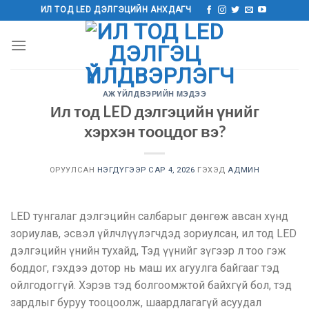
Агуулга
ИЛ ТОД LED ДЭЛГЭЦИЙН АНХДАГЧ
руу
алгасах
АЖ ҮЙЛДВЭРИЙН МЭДЭЭ
Ил тод LED дэлгэцийн үнийг
хэрхэн тооцдог вэ?
ОРУУЛСАН
НЭГДҮГЭЭР САР 4, 2026
ГЭХЭД
АДМИН
LED тунгалаг дэлгэцийн салбарыг дөнгөж авсан хүнд
зориулав, эсвэл үйлчлүүлэгчдэд зориулсан, ил тод LED
дэлгэцийн үнийн тухайд, Тэд үүнийг зүгээр л тоо гэж
боддог, гэхдээ дотор нь маш их агуулга байгааг тэд
ойлгодоггүй. Хэрэв тэд болгоомжтой байхгүй бол, тэд
зардлыг буруу тооцоолж, шаардлагагүй асуудал