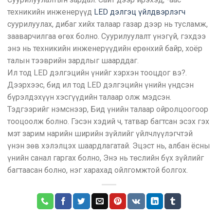
техникийн инженерүүд
LED дэлгэц үйлдвэрлэгч
суурилуулах, дибаг хийх талаар газар дээр нь тусламж,
зааварчилгаа өгөх болно. Суурилуулалт үнэгүй, гэхдээ
энэ нь техникийн инженерүүдийн ерөнхий байр, хоёр
талын тээврийн зардлыг шаарддаг.
Ил тод LED дэлгэцийн үнийг хэрхэн тооцдог вэ?.
Дээрхээс, бид ил тод LED дэлгэцийн үнийн үндсэн
бүрэлдэхүүн хэсгүүдийн талаар олж мэдсэн.
Тэдгээрийг нэмснээр, Бид үнийн талаар ойролцоогоор
тооцоолж болно. Гэсэн хэдий ч, татвар багтсан эсэх гэх
мэт зарим нарийн ширийн зүйлийг үйлчлүүлэгчтэй
үнэн зөв хэлэлцэх шаардлагатай. Эцэст нь, албан ёсны
үнийн санал гаргах болно, Энэ нь төслийн бүх зүйлийг
багтаасан болно, нэг харахад ойлгомжтой болгох.