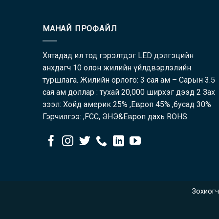
МАНАЙ ПРОФАЙЛ
Хятадад ил тод гэрэлтдэг LED дэлгэцийн
анхдагч 10 олон жилийн үйлдвэрлэлийн
туршлага. Жилийн орлого: 3 сая ам – Сарын 3.5
сая ам доллар : тухай 20,000 ширхэг дээд 2 Зах
зээл: Хойд америк 25% ,Европ 45% ,бусад 30%
Гэрчилгээ: ,FCC, ЭНЭ&Европ дахь ROHS.
Зохиогч