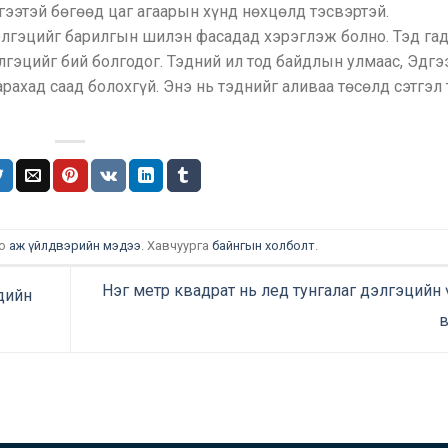
гээтэй бөгөөд цаг агаарын хүнд нөхцөлд тэсвэртэй.
элгэцийг барилгын шилэн фасадад хэрэглэж болно. Тэд га
лгэцийг бий болгодог. Тэдний ил тод байдлын улмаас, Эдгэ
рахад саад болохгүй. Энэ нь тэднийг аливаа төсөлд сэтгэл
но
аж үйлдвэрийн мэдээ
. Хавчуурга
байнгын холболт
.
Нэг метр квадрат нь лед тунгалаг дэлгэцийн 
дийн