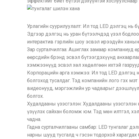
эффектийг биет бүтээгдэхүүнтэй хослуулснаар 
Урлагийн суурилуулалт: Ил тод LED дэлгэц нь б
Эдгээр дэлгэц нь уран бүтээлчдэд үзэл бодло
интерактив гэрлийн шоу эсвэл ирээдүйн ханын 
Зар сурталчилгаа: Ашиглах замаар компаниуд ө
өөрсдийн брэнд эсвэл бүтээгдэхүүнд анхаарлаа
хэмжээнүүд эсвэл хөл хөдөлгөөн ихтэй газруу
Корпорацийн арга хэмжээ: Ил тод LED дэлгэц н
болгоход тусалдаг. Тэд компанийн лого гэх мэт
видеонууд, мэргэжлийн ур чадварыг дээшлүүлж
болгох.
Худалдааны үзэсгэлэн: Худалдааны үзэсгэлэн н
үзүүлэх сайхан боломж юм. Тэд мөн илтгэл, хэ
чадна.
Гадна сурталчилгааны самбар: LED тунгалаг дэл
нарны шууд тусгалд ч гэсэн тодорхой харагдах