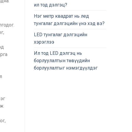
дна.
ил тод дэлгэц?
Нэг метр квадрат нь лед
тунгалаг дэлгэцийн үнэ хэд вэ?
лгодог.
г,
LED тунгалаг дэлгэцийн
хэрэглээ
эд
Ил тод LED дэлгэц нь
арга
борлуулалтын төвүүдийн
борлуулалтыг нэмэгдүүлдэг
л
ээг
ож
ог,