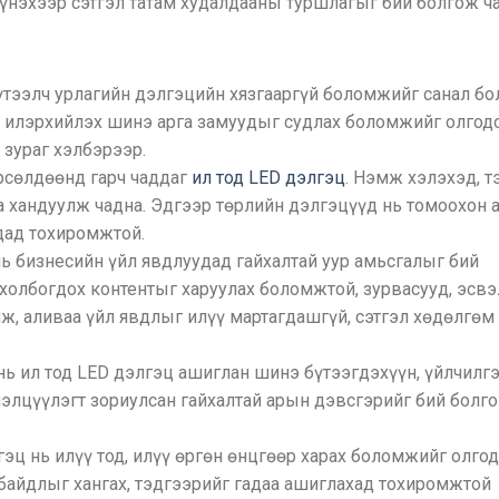
үнэхээр сэтгэл татам худалдааны туршлагыг бий болгож ча
үтээлч урлагийн дэлгэцийн хязгааргүй боломжийг санал бо
о илэрхийлэх шинэ арга замуудыг судлах боломжийг олгодо
зураг хэлбэрээр.
рсөлдөөнд гарч чаддаг
ил тод LED дэлгэц
. Нэмж хэлэхэд, т
 хандуулж чадна. Эдгээр төрлийн дэлгэцүүд нь томоохон 
дад тохиромжтой.
ь бизнесийн үйл явдлуудад гайхалтай уур амьсгалыг бий
 холбогдох контентыг харуулах боломжтой, зурвасууд, эсвэ
, аливаа үйл явдлыг илүү мартагдашгүй, сэтгэл хөдөлгөм
ь ил тод LED дэлгэц ашиглан шинэ бүтээгдэхүүн, үйлчилг
лэлцүүлэгт зориулсан гайхалтай арын дэвсгэрийг бий болг
гэц нь илүү тод, илүү өргөн өнцгөөр харах боломжийг олгод
 байдлыг хангах, тэдгээрийг гадаа ашиглахад тохиромжтой