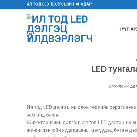
Агуулга
ИЛ ТОД LED ДЭЛГЭЦИЙН АНХДАГЧ
руу
алгасах
НҮҮР Х
LED тунгал
ОРУУЛСАН
ДӨР
Ил тод LED дэлгэц нь олон төрлийн хэрэглээнд
зам энд байна:
Жижиглэнгийн дэлгэц: Ил тод LED дэлгэц нь ан
жижиглэнгийн худалдааны цэгүүдэд бүтээгдэх