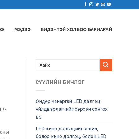
ЭЭ
МЭДЭЭ
БИДЭНТЭЙ ХОЛБОО БАРИАРАЙ
СҮҮЛИЙН БИЧЛЭГ
Өндөр чанартай LED дэлгэц
рга
үйлдвэрлэгчийг хэрхэн сонгох
вэ
LED кино дэлгэцийн ялгаа,
ааны
болор кино дэлгэц, болон LED