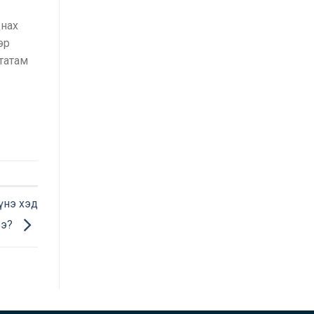
днах
эр
 татам
үнэ хэд
вэ?