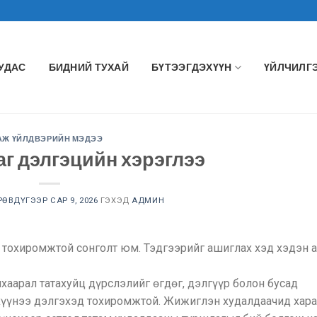
УУДАС
БИДНИЙ ТУХАЙ
БҮТЭЭГДЭХҮҮН
ҮЙЛЧИЛГ
АЖ ҮЙЛДВЭРИЙН МЭДЭЭ
аг дэлгэцийн хэрэглээ
ӨВДҮГЭЭР САР 9, 2026
ГЭХЭД
АДМИН
 тохиромжтой сонголт юм. Тэдгээрийг ашиглах хэд хэдэн а
хаарал татахуйц дүрслэлийг өгдөг, дэлгүүр болон бусад
үүнээ дэлгэхэд тохиромжтой. Жижиглэн худалдаачид хар