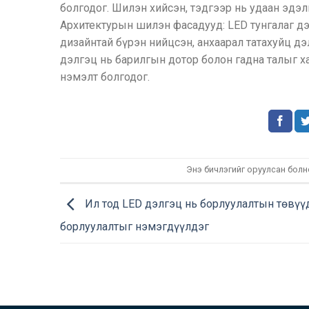
болгодог. Шилэн хийсэн, тэдгээр нь удаан эдэл
Архитектурын шилэн фасадууд: LED тунгалаг д
дизайнтай бүрэн нийцсэн, анхаарал татахуйц дэ
дэлгэц нь барилгын дотор болон гадна талыг ха
нэмэлт болгодог.
Энэ бичлэгийг оруулсан бол
Ил тод LED дэлгэц нь борлуулалтын төвүү
борлуулалтыг нэмэгдүүлдэг