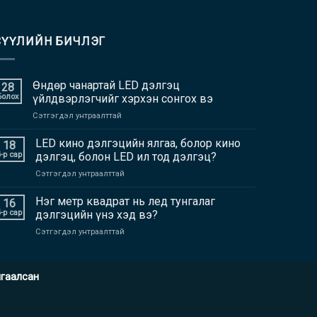
СҮҮЛИЙН БИЧЛЭГ
Өндөр чанартай LED дэлгэц
28
Болох
үйлдвэрлэгчийг хэрхэн сонгох вэ
дээр
Сэтгэгдэл унтраалттай
Өндөр
чанартай
LED кино дэлгэцийн ялгаа, болор кино
18
LED
4-р сар
дэлгэц, болон LED ил тод дэлгэц?
дэлгэц
дээр
Сэтгэгдэл унтраалттай
үйлдвэрлэгчийг
LED
хэрхэн
кино
Нэг метр квадрат нь лед тунгалаг
сонгох
16
дэлгэцийн
вэ
4-р сар
дэлгэцийн үнэ хэд вэ?
ялгаа,
дээр
Сэтгэгдэл унтраалттай
болор
Нэг
кино
метр
дэлгэц,
квадрат
болон
амгаалсан
нь
LED
лед
ил
тунгалаг
тод
дэлгэцийн