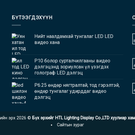
БҮТЭЭГДЭХҮҮН
Нийт наалдамхай тунгалаг LED LED
видео хана
P10 болор сурталчилгааны видео
дэлгэцэнд зориулсан үл үзэгдэх
голограф LED дэлгэц
P6.25 өндөр нягтралтай, тод гэрэлтэй,
өндөр тунгалаг удирддаг видео
дэлгэц
ийн эрх 2026 ©
Бүх эрхийг HTL Lighting Display Co.,LTD хуулиар х
Сайтын зураг