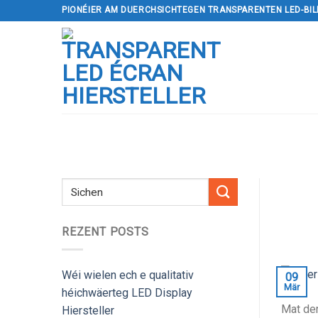
Wiesselen
PIONÉIER AM DUERCHSICHTEGEN TRANSPARENTEN LED-BI
op
den
Inhalt
REZENT POSTS
Wéi wielen ech e qualitativ
09
Mär
héichwäerteg LED Display
Mat der
Hiersteller