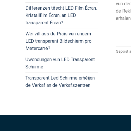
vun dee
Differenzen tëscht LED Film Écran,
de Rekl
Kristallfilm Écran, an LED
erhalen
transparent Écran?
Wéi vill ass de Präis vun engem
LED transparent Bildschierm pro
Metercarré?
Gepost 
Uwendungen vun LED Transparent
Schiirme
Transparent Led Schiirme erhéijen
de Verkaf an de Verkafszentren