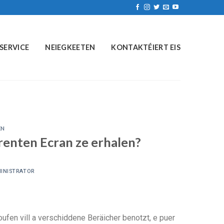
SERVICE
NEIEGKEETEN
KONTAKTÉIERT EIS
EN
renten Ecran ze erhalen?
INISTRATOR
ufen vill a verschiddene Beräicher benotzt, e puer