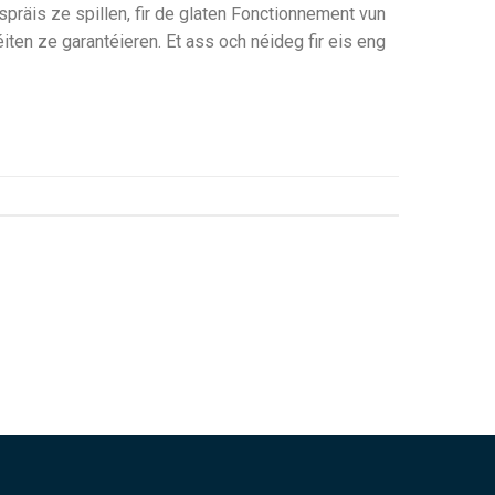
räis ze spillen, fir de glaten Fonctionnement vun
ten ze garantéieren. Et ass och néideg fir eis eng