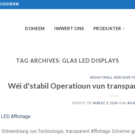
LDSCHIERM
DOHEEM
IWWERT ONS
PRODUKTER
TAG ARCHIVES:
GLAS LED DISPLAYS
INDUSTRIELL NEIEGKEET
Wéi d'stabil Operatioun vun transpa
GEPOST OP
MÄERZ 9, 2024
VUN
ADM
 Entwécklung vun Technologie, transparent Affichage Schiirme go